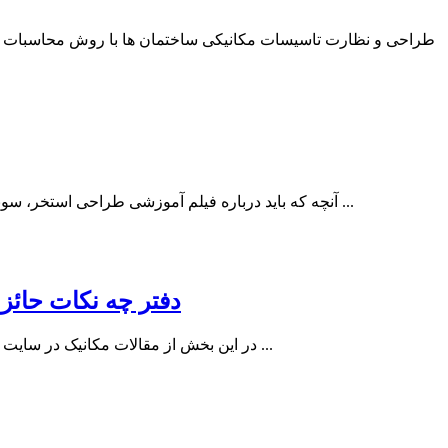
طراحی و نظارت تاسیسات مکانیکی ساختمان ها با روش محاسبات س
آنچه که باید درباره فیلم آموزشی طراحی استخر، سونا و اسپا (جکوزی) بدانید؟ طراحی استخر، سونا و اسپا (جکوزی) در دنیای امروزی باتوجه به پیشرفت‌های این صنعت همچنین بالا بودن هزینه ...
دفتر چه نکات حائز
در این بخش از مقالات مکانیک در سایت مهندس ایران درباره دفتر چه نکات حائز اهمیت در انتخاب و طراحی سیستم های تاسیسات مکانیکی (سازمان نظام مهندسی تهران ) توضیح ...