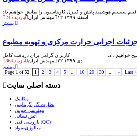
۱۲ اسفند ۱۳۹۹
مهندس ایران
245 بازدید
بیشتر
 جزئیات اجرایی حرارت مرکزی و تهویه مطبوع
۲۲ دی ۱۳۹۹
مهندس ایران
868 بازدید
بیشتر
Page 1 of 52
1
2
3
4
5
...
10
20
30
...
»
Last »
دسته اصلی سایت
مکانیک
نظارت گاز-گرمایش
مهندسی جوش
آتش نشانی
بازرسی فنی (QC)
متالوژی-مواد