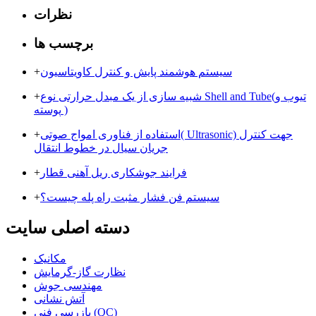
نظرات
برچسب ها
سیستم هوشمند پایش و کنترل کاویتاسیون
+
شبیه سازی از یک مبدل حرارتی نوع Shell and Tube(تیوب و
+
پوسته )
استفاده از فناوری امواج صوتی( Ultrasonic) جهت کنترل
+
جریان سیال در خطوط انتقال
فرایند جوشکاری ریل آهنی قطار
+
سیستم فن فشار مثبت راه پله چیست؟
+
دسته اصلی سایت
مکانیک
نظارت گاز-گرمایش
مهندسی جوش
آتش نشانی
بازرسی فنی (QC)