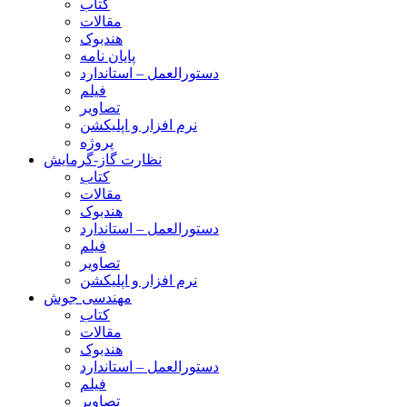
کتاب
مقالات
هندبوک
پایان نامه
دستورالعمل – استاندارد
فیلم
تصاویر
نرم افزار و اپلیکشن
پروژه
نظارت گاز-گرمایش
کتاب
مقالات
هندبوک
دستورالعمل – استاندارد
فیلم
تصاویر
نرم افزار و اپلیکشن
مهندسی جوش
کتاب
مقالات
هندبوک
دستورالعمل – استاندارد
فیلم
تصاویر