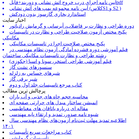
آیین نامه اجرای درب خروج آتش نشانی و دوربند+فایلpdf
آیین نامه مجموعه پمپ های آتش نشانی (کلاسS1 و S2 )
استاندارد بخاری گازسوز بدون دودکش
اخبار سایت
دوره طراحی و نظارت بر فاضلاب، آبرسانی و گرمایش رادیاتور
پکیج مختص آزمون صلاحیت طراحی و نظارت در تاسیسات
مکانیکی
پکیج مختص صلاحیت اجرا در تاسیسات مکانیکی
فیلم آموزشی دوره فشرده آمادگی آزمون نظام مهندسی در
رشته طراحی و نظارت تاسیسات مکانیکی ساختمان
فیلم آموزشی طراحی استخر، سونا و اسپا (جکوزی)
سنسورهای نشت گاز
شیرهای حساس به زلزله
شیر برقی گاز
کتاب مرجع تاسیسات جلد اول و دوم
پرچالش ترین مطالب
محاسبه حجم چاه های جذبی و آب باران
انمیشن ساختار مبدل های حرارتی صفحه ای
مقاله ای درباره یاتاقان های مغناطیسی
شیوه نامه صدور، تمدید و ارتقاء پایه مهندسی
اطلاعیه تمدید مهلت ثبت‌نام آزمون‌های نظام مهندسی سال
۱۴۰۱
کتاب مراجعات سریع تأسیسات
تأسیسات گرمایشی