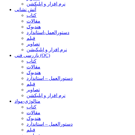
نرم افزار و اپلیکشن
آتش نشانی
کتاب
مقالات
هندبوک
دستورالعمل-استاندارد
فیلم
تصاویر
نرم افزار و اپلیکیشن
بازرسی فنی (QC)
کتاب
مقالات
هندبوک
دستورالعمل – استاندارد
فیلم
تصاویر
نرم افزار و اپلیکشن
متالوژی-مواد
کتاب
مقالات
هندبوک
دستورالعمل – استاندارد
فیلم