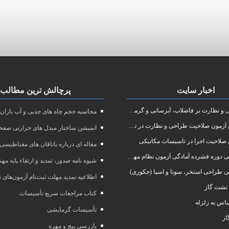
اخبار سایت
پرچالش ترین مطالب
نظارت بر فاضلاب، آبرسانی و گرمایش رادیاتور
محاسبه حجم چاه های جذبی و آب باران
ون صلاحیت طراحی و نظارت در تاسیسات مکانیکی
انمیشن ساختار مبدل های حرارتی صفحه
صلاحیت اجرا در تاسیسات مکانیکی
مقاله ای درباره یاتاقان های مغناطیسی
 آمادگی آزمون نظام مهندسی در رشته طراحی و نظارت تاسیسات مکانیکی ساختمان
شیوه نامه صدور، تمدید و ارتقاء پایه مه
ی طراحی استخر، سونا و اسپا (جکوزی)
اطلاعیه تمدید مهلت ثبت‌نام آزمون‌های نظام مهند
نشت گاز
کتاب مراجعات سریع تأسیسات
س به زلزله
تأسیسات گرمایشی
از
بازرسی پیچ و مهره