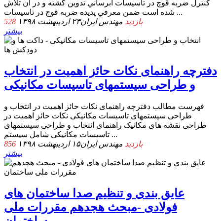
ﻛﻨﺘﺮل ﺿﺮﺑﻪ ﻗﻮچ در ﺗﺎﺳﻴﺴﺎت آﺑﺮﺳﺎﻧﻲ ﺗﺪوﻳﻦ ﮔﺸﺘﻪ و در آن ﺗﻼش
ﺷﺪه اﺳﺖ ﺿﻤﻦ ﻣﻌﺮﻓﻲ ﭘﺪﻳﺪه ﺿﺮﺑﻪ ﻗﻮچ در ﺗﺎﺳﻴﺴﺎت ...
528 بازدید
مهندس ایران
۲۳ اردیبهشت ۱۳۹۸
بیشتر
دفترچه راهنمای نکات حائز اهمیت در انتخاب
و طراحی سیستمهای تاسیسات مکانیکی
فهرست مطالب دفترچه راهنمای نکات حائز اهمیت در انتخاب و
طراحی سیستمهای تاسیسات مکانیکی نکات حائز اهمیت در
طراحی نقشه های مکانیک راهنمای انتخاب و طراحی سیستمهای
تاسیسات مکانیکی شامل سیستم ...
856 بازدید
مهندس ایران
۱۵ اردیبهشت ۱۳۹۸
بیشتر
ﻋﺎﻳﻖ ﺑﻨﺪی و ﺗﻨﻈﻴﻢ ﺻﺪا ساختمان های
فولادی -مبحث هجدهم ﻣﻘﺮرات ملی
ﺳﺎﺧﺘﻤﺎن