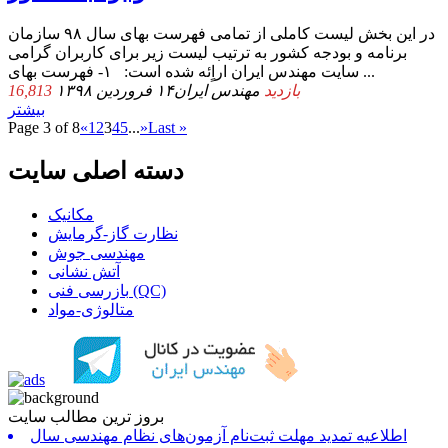
در این بخش لیست کاملی از تمامی فهرست بهای سال ۹۸ سازمان
برنامه و بودجه کشور به ترتیب لیست زیر برای کاربران گرامی
سایت مهندس ایران اراٍئه شده است: ۱- ﻓﻬﺮﺳﺖ ﺑﻬﺎی ...
16,813 بازدید
مهندس ایران
۱۴ فروردین ۱۳۹۸
بیشتر
Page 3 of 8
«
1
2
3
4
5
...
»
Last »
دسته اصلی سایت
مکانیک
نظارت گاز-گرمایش
مهندسی جوش
آتش نشانی
بازرسی فنی (QC)
متالوژی-مواد
بروز ترین مطالب سایت
اطلاعیه تمدید مهلت ثبت‌نام آزمون‌های نظام مهندسی سال