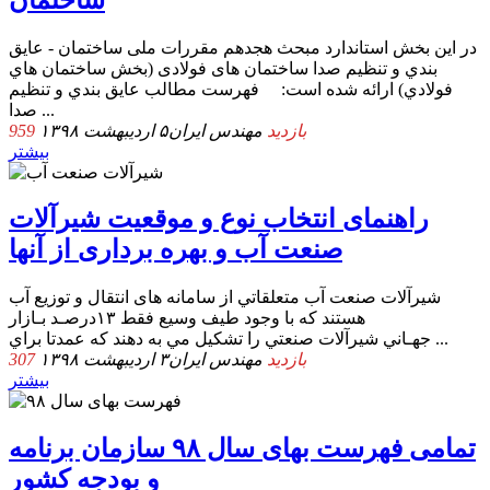
در این بخش استاندارد مبحث هجدهم ﻣﻘﺮرات ملی ﺳﺎﺧﺘﻤﺎن - ﻋﺎﻳﻖ
ﺑﻨﺪي و ﺗﻨﻈﻴﻢ ﺻﺪا ساختمان های فولادی (ﺑﺨﺶ ﺳﺎﺧﺘﻤﺎن ﻫﺎي
ﻓﻮﻻدي) ارائه شده است: ﻓﻬﺮﺳﺖ ﻣﻄﺎﻟﺐ ﻋﺎﻳﻖ ﺑﻨﺪي و ﺗﻨﻈﻴﻢ
ﺻﺪا ...
959 بازدید
مهندس ایران
۵ اردیبهشت ۱۳۹۸
بیشتر
راﻫﻨﻤﺎی اﻧﺘﺨﺎب ﻧﻮع و ﻣﻮﻗﻌﯿﺖ ﺷﯿﺮآﻻت
ﺻﻨﻌﺖ آب و ﺑﻬﺮه ﺑﺮداری از آﻧﻬﺎ
ﺷﻴﺮآﻻت ﺻﻨﻌﺖ آب ﻣﺘﻌﻠﻘﺎﺗﻲ از ﺳﺎﻣﺎﻧﻪ های انتقال و توزیع آب
هستند که با وجود طیف وسیع فقط ۱۳درﺻـﺪ ﺑـﺎزار
ﺟﻬـﺎﻧﻲ ﺷﻴﺮآﻻت ﺻﻨﻌﺘﻲ را ﺗﺸﻜﻴﻞ ﻣﻲ ﺑﻪ دﻫﻨﺪ ﻛﻪ ﻋﻤﺪﺗﺎ ﺑﺮاي ...
307 بازدید
مهندس ایران
۳ اردیبهشت ۱۳۹۸
بیشتر
تمامی فهرست بهای سال ۹۸ سازمان برنامه
و بودجه کشور