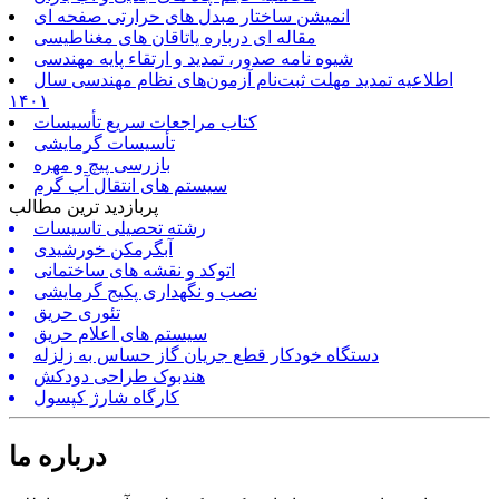
انمیشن ساختار مبدل های حرارتی صفحه ای
مقاله ای درباره یاتاقان های مغناطیسی
شیوه نامه صدور، تمدید و ارتقاء پایه مهندسی
اطلاعیه تمدید مهلت ثبت‌نام آزمون‌های نظام مهندسی سال
۱۴۰۱
کتاب مراجعات سریع تأسیسات
تأسیسات گرمایشی
بازرسی پیچ و مهره
سیستم های انتقال آب گرم
پربازدید ترین مطالب
رشته تحصیلی تاسیسات
آبگرمکن خورشیدی
اتوکد و نقشه های ساختمانی
نصب و نگهداری پکیج گرمایشی
تئوری حریق
سیستم های اعلام حریق
دستگاه خودکار قطع جریان گاز حساس به زلزله
هندبوک طراحی دودکش
کارگاه شارژ کپسول
درباره ما