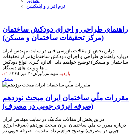
تصاویر
نرم افزار و اپلیکشن
راهنمای طراحی و اجرای دودکش ساختمان
(مرکز تحقیقات ساختمان و مسکن)
دراین بخش از مقالات بازرسی فنی در سایت مهندس ایران
درباره راهنمای طراحی و اجرای دودکش ساختمان(مرکز تحقیقات
ساختمان و مسکن) توضیح خواهیم داد. اندازه گیری انواع دودکش
ها و ونت های دستگاه ...
51 بازدید
مهندس ایران
۲۰ تیر ۱۳۹۸
بیشتر
ﻣﻘﺮرات ﻣﻠّﻲ ﺳﺎﺧﺘﻤﺎن اﻳﺮان ﻣﺒﺤﺚ ﻧﻮزدﻫﻢ
(ﺻﺮﻓﻪ اﻧﺮژی ﺟﻮﻳﻲ در ﻣﺼﺮف)
دراین بخش از مقالات مکانیک در سایت مهندس ایران
درباره ﻣﻘﺮرات ﻣﻠّﻲ ﺳﺎﺧﺘﻤﺎن اﻳﺮان ﻣﺒﺤﺚ ﻧﻮزدﻫﻢ (ﺻﺮﻓﻪ اﻧﺮژي
ﺟﻮﻳﻲ در ﻣﺼﺮف) توضیح خواهیم داد. ﻣﻘﺪﻣﻪ ﺻﺮﻓﻪ ﺟﻮﻳﻲ در