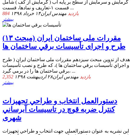
گرمایش و سرمایش از سطح بر پایه آب ( گرمایش از کف ) شامل
قسمت ۱-تعاریف و نمادها، قسمت ...
884 بازدید
مهندس ایران
۱۴ خرداد ۱۳۹۸
بیشتر
ﻣﻘﺮرات ملی ﺳﺎﺧﺘﻤﺎن اﻳﺮان (ﻣﺒﺤﺚ ۱۳)
ﻃﺮح و اﺟﺮای ﺗﺄﺳﻴﺴﺎت ﺑﺮﻗﻲ ﺳﺎﺧﺘﻤﺎن ﻫﺎ
ﻫﺪف از ﺗﺪوﻳﻦ مبحث سیزدهم ﻣﻘﺮرات ملی ﺳﺎﺧﺘﻤﺎن اﻳﺮان ( ﻃﺮح
و اﺟﺮاي ﺗﺄﺳﻴﺴﺎت ﺑﺮﻗﻲ ﺳﺎﺧﺘﻤﺎن ﻫﺎ )، ﻛﻪ ﻃﺮح و ﻧﺼﺐ ﺗﺄﺳﻴﺴﺎت
ﺑﺮﻗﻲ ﺳﺎﺧﺘﻤﺎن ﻫﺎ را در ﺑﺮﻣﻲ ﮔﻴﺮد، ...
2,352 بازدید
مهندس ایران
۲۸ اردیبهشت ۱۳۹۸
بیشتر
دﺳﺘﻮراﻟﻌﻤﻞ اﻧﺘﺨﺎب و ﻃﺮاﺣﻲ ﺗﺠﻬﻴﺰات
ﻛﻨﺘﺮل ﺿﺮﺑﻪ ﻗﻮچ در ﺗﺎﺳﻴﺴﺎت آﺑﺮﺳﺎﻧﻲ
ﺷﻬﺮی
اﻳﻦ ﻧﺸﺮﻳﻪ ﺑﻪ ﻋﻨﻮان دﺳﺘﻮراﻟﻌﻤﻠﻲ ﺟﻬﺖ اﻧﺘﺨﺎب و ﻃﺮاﺣﻲ ﺗﺠﻬﻴﺰات