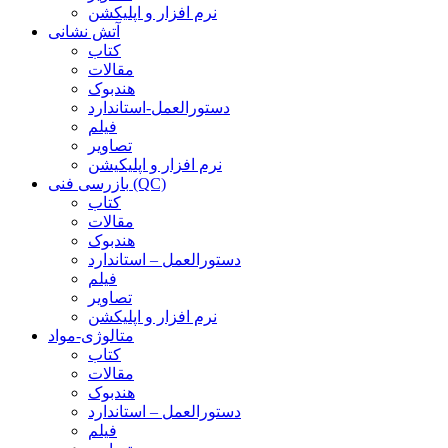
نرم افزار و اپلیکشن
آتش نشانی
کتاب
مقالات
هندبوک
دستورالعمل-استاندارد
فیلم
تصاویر
نرم افزار و اپلیکیشن
بازرسی فنی (QC)
کتاب
مقالات
هندبوک
دستورالعمل – استاندارد
فیلم
تصاویر
نرم افزار و اپلیکشن
متالوژی-مواد
کتاب
مقالات
هندبوک
دستورالعمل – استاندارد
فیلم