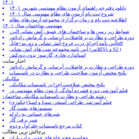
۱۴۰۱
دانلود دفترچه راهنمای آزمون نظام مهندسی شهریور ۱۴۰۱
شروع ثبت نام آزمون های نظام مهندسی سال ۱۴۰۱
اطلاعیه ثبت نام و زمان برگزاری مجموعه آزمون‌های نظام
مهندسی ساختمان سال ۱۴۰۱
ضوابط زیر زمین ها و ساختمان های عمیق- آتش نشانی البرز
دوره طراحی و نظارت بر فاضلاب، آبرسانی و گرمایش رادیاتور
آیین نامه اجرای درب خروج آتش نشانی و دوربند+فایلpdf
آیین نامه مجموعه پمپ های آتش نشانی (کلاسS1 و S2 )
استاندارد بخاری گازسوز بدون دودکش
اخبار سایت
دوره طراحی و نظارت بر فاضلاب، آبرسانی و گرمایش رادیاتور
پکیج مختص آزمون صلاحیت طراحی و نظارت در تاسیسات
مکانیکی
پکیج مختص صلاحیت اجرا در تاسیسات مکانیکی
فیلم آموزشی دوره فشرده آمادگی آزمون نظام مهندسی در
رشته طراحی و نظارت تاسیسات مکانیکی ساختمان
فیلم آموزشی طراحی استخر، سونا و اسپا (جکوزی)
سنسورهای نشت گاز
شیرهای حساس به زلزله
شیر برقی گاز
کتاب مرجع تاسیسات جلد اول و دوم
پرچالش ترین مطالب
محاسبه حجم چاه های جذبی و آب باران