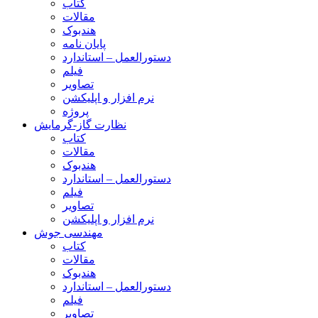
کتاب
مقالات
هندبوک
پایان نامه
دستورالعمل – استاندارد
فیلم
تصاویر
نرم افزار و اپلیکشن
پروژه
نظارت گاز-گرمایش
کتاب
مقالات
هندبوک
دستورالعمل – استاندارد
فیلم
تصاویر
نرم افزار و اپلیکشن
مهندسی جوش
کتاب
مقالات
هندبوک
دستورالعمل – استاندارد
فیلم
تصاویر