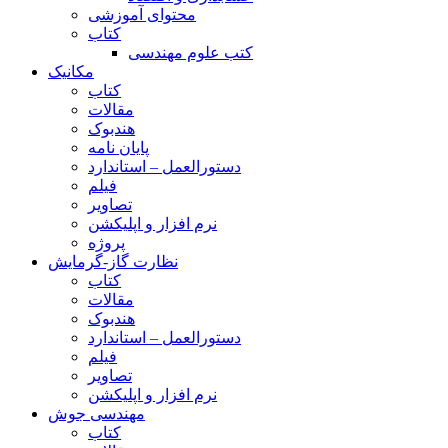
محتوای آموزشی
کتاب
کتب علوم مهندسی
مکانیک
کتاب
مقالات
هندبوک
پایان نامه
دستورالعمل – استاندارد
فیلم
تصاویر
نرم افزار و اپلیکشن
پروژه
نظارت گاز-گرمایش
کتاب
مقالات
هندبوک
دستورالعمل – استاندارد
فیلم
تصاویر
نرم افزار و اپلیکشن
مهندسی جوش
کتاب