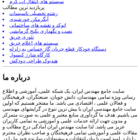
سیستم های انتقال آب گرم
پربازدید ترین مطالب
رشته تحصیلی تاسیسات
آبگرمکن خورشیدی
اتوکد و نقشه های ساختمانی
نصب و نگهداری پکیج گرمایشی
تئوری حریق
سیستم های اعلام حریق
دستگاه خودکار قطع جریان گاز حساس به زلزله
کارگاه شارژ کپسول
هندبوک طراحی دودکش
درباره ما
سایت جامع مهندس ایران، یک شبکه علمی، آموزشی و اطلاع
رسانی ویژه تمامی مهندسان، دانش جویان، صنعتگران، فرهیختگان
و فعالان علمی ، اقتصادی می باشد. ما مفتخر هستیم که اولین
سایت جامع مهندسی ایران با بیش ترین تنوع در گرایشهای مهندسی
می باشیم. هدف ما گردآوری منابع معتبر و علمی به صورت متمرکز
و مدون جهت ارائه خدمات علمی و آموزشی به تمامی کاربران
عزیز می باشد. لذا سایت مهندس ایران آمادگی درج مطالب و
مقالات علمی و آموزشی تمامی فرهیختگان و صاحب نظران محترم
را دارد. امید است با بیان انتقادات و پیشنهادات سازنده خود ما را در