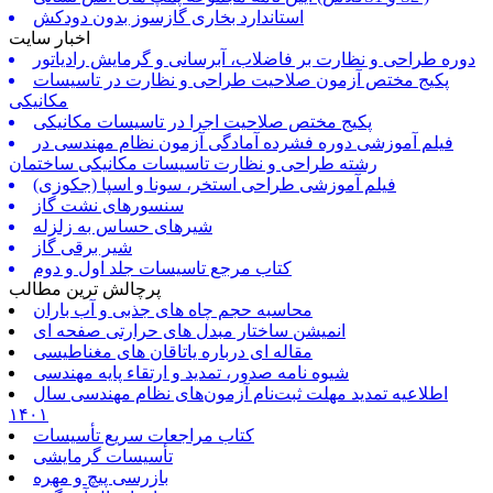
استاندارد بخاری گازسوز بدون دودکش
اخبار سایت
دوره طراحی و نظارت بر فاضلاب، آبرسانی و گرمایش رادیاتور
پکیج مختص آزمون صلاحیت طراحی و نظارت در تاسیسات
مکانیکی
پکیج مختص صلاحیت اجرا در تاسیسات مکانیکی
فیلم آموزشی دوره فشرده آمادگی آزمون نظام مهندسی در
رشته طراحی و نظارت تاسیسات مکانیکی ساختمان
فیلم آموزشی طراحی استخر، سونا و اسپا (جکوزی)
سنسورهای نشت گاز
شیرهای حساس به زلزله
شیر برقی گاز
کتاب مرجع تاسیسات جلد اول و دوم
پرچالش ترین مطالب
محاسبه حجم چاه های جذبی و آب باران
انمیشن ساختار مبدل های حرارتی صفحه ای
مقاله ای درباره یاتاقان های مغناطیسی
شیوه نامه صدور، تمدید و ارتقاء پایه مهندسی
اطلاعیه تمدید مهلت ثبت‌نام آزمون‌های نظام مهندسی سال
۱۴۰۱
کتاب مراجعات سریع تأسیسات
تأسیسات گرمایشی
بازرسی پیچ و مهره