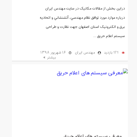
دراین بخش از مقالات مکانیک در سایت مهندس ایران
درباره ﻣﻮارد ﻣﻮرد ﺗﻮافق ﻧﻈﺎم ﻣﮭﻨﺪﺳﻲ، آﺗﺸﻨﺸﺎﻧﻲ و اﺗﺤﺎدیه
ﺑﺮق و اﻟﮑﺘﺮوﻧﯿﮏ اﺳﺘﺎن اﺻﻔﮭﺎن جهت نظارت و طراحی
سیستم اعلام حریق ...
171 بازدید
مهندس ایران
۱۶ شهریور ۱۳۹۸
بیشتر
معرفی سیستم های اعلام حریق