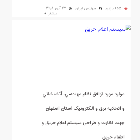
452 بازدید
مهندس ایران
۲۲ آبان ۱۳۹۸
بیشتر
ﻣﻮارد ﻣﻮرد ﺗﻮافق ﻧﻈﺎم ﻣﮭﻨﺪﺳﻲ، آﺗﺸﻨﺸﺎﻧﻲ
و اﺗﺤﺎدیه ﺑﺮق و اﻟﮑﺘﺮوﻧﯿﮏ اﺳﺘﺎن اﺻﻔﮭﺎن
جهت نظارت و طراحی سیستم اعلام حریق و
اطفاء حریق