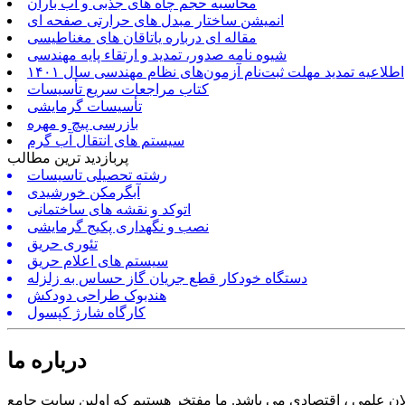
محاسبه حجم چاه های جذبی و آب باران
انمیشن ساختار مبدل های حرارتی صفحه ای
مقاله ای درباره یاتاقان های مغناطیسی
شیوه نامه صدور، تمدید و ارتقاء پایه مهندسی
اطلاعیه تمدید مهلت ثبت‌نام آزمون‌های نظام مهندسی سال ۱۴۰۱
کتاب مراجعات سریع تأسیسات
تأسیسات گرمایشی
بازرسی پیچ و مهره
سیستم های انتقال آب گرم
پربازدید ترین مطالب
رشته تحصیلی تاسیسات
آبگرمکن خورشیدی
اتوکد و نقشه های ساختمانی
نصب و نگهداری پکیج گرمایشی
تئوری حریق
سیستم های اعلام حریق
دستگاه خودکار قطع جریان گاز حساس به زلزله
هندبوک طراحی دودکش
کارگاه شارژ کپسول
درباره ما
ن علمی ، اقتصادی می باشد. ما مفتخر هستیم که اولین سایت جامع