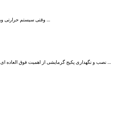
1- وقتی سیستم حرارتی وبرودتی اختصاص به یک اطاق داشته باشد ، سیستم را با واحدهای محلی گویند . در مورد سیستم هیت پمپ لازم به توضیح است که دستگاه ...
نصب و نگهداری پکیج گرمایشی از اهمیت فوق العاده ای برخوردار است زیرا از مهم‌ترین موارد در طراحی خوب ساختمان، تأمین شرايط آسایش براي افراد است،آسایش گرمايي يكي از حالت هايي ...