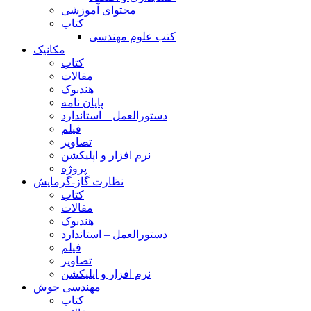
محتوای آموزشی
کتاب
کتب علوم مهندسی
مکانیک
کتاب
مقالات
هندبوک
پایان نامه
دستورالعمل – استاندارد
فیلم
تصاویر
نرم افزار و اپلیکشن
پروژه
نظارت گاز-گرمایش
کتاب
مقالات
هندبوک
دستورالعمل – استاندارد
فیلم
تصاویر
نرم افزار و اپلیکشن
مهندسی جوش
کتاب