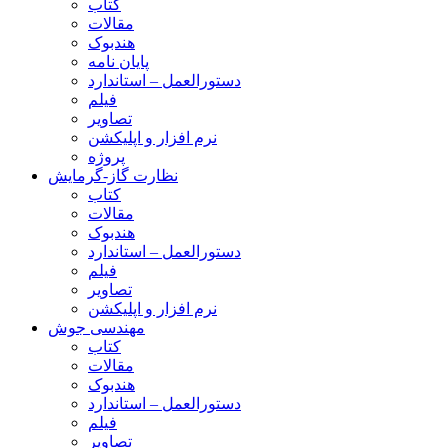
کتاب
مقالات
هندبوک
پایان نامه
دستورالعمل – استاندارد
فیلم
تصاویر
نرم افزار و اپلیکشن
پروژه
نظارت گاز-گرمایش
کتاب
مقالات
هندبوک
دستورالعمل – استاندارد
فیلم
تصاویر
نرم افزار و اپلیکشن
مهندسی جوش
کتاب
مقالات
هندبوک
دستورالعمل – استاندارد
فیلم
تصاویر