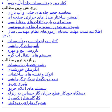
کتاب مرجع تاسیسات جلد اول و دوم
پرچالش ترین مطالب
محاسبه حجم چاه های جذبی و آب باران
انمیشن ساختار مبدل های حرارتی صفحه ای
مقاله ای درباره یاتاقان های مغناطیسی
شیوه نامه صدور، تمدید و ارتقاء پایه مهندسی
اطلاعیه تمدید مهلت ثبت‌نام آزمون‌های نظام مهندسی سال
۱۴۰۱
کتاب مراجعات سریع تأسیسات
تأسیسات گرمایشی
بازرسی پیچ و مهره
سیستم های انتقال آب گرم
پربازدید ترین مطالب
رشته تحصیلی تاسیسات
آبگرمکن خورشیدی
اتوکد و نقشه های ساختمانی
نصب و نگهداری پکیج گرمایشی
تئوری حریق
سیستم های اعلام حریق
دستگاه خودکار قطع جریان گاز حساس به زلزله
کارگاه شارژ کپسول
هندبوک طراحی دودکش