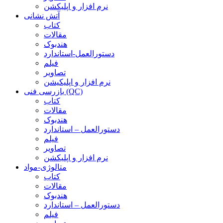
نرم افزار و اپلیکشن
آتش نشانی
کتاب
مقالات
هندبوک
دستورالعمل-استاندارد
فیلم
تصاویر
نرم افزار و اپلیکیشن
بازرسی فنی (QC)
کتاب
مقالات
هندبوک
دستورالعمل – استاندارد
فیلم
تصاویر
نرم افزار و اپلیکشن
متالوژی-مواد
کتاب
مقالات
هندبوک
دستورالعمل – استاندارد
فیلم