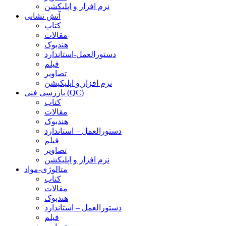
نرم افزار و اپلیکشن
آتش نشانی
کتاب
مقالات
هندبوک
دستورالعمل-استاندارد
فیلم
تصاویر
نرم افزار و اپلیکیشن
بازرسی فنی (QC)
کتاب
مقالات
هندبوک
دستورالعمل – استاندارد
فیلم
تصاویر
نرم افزار و اپلیکشن
متالوژی-مواد
کتاب
مقالات
هندبوک
دستورالعمل – استاندارد
فیلم