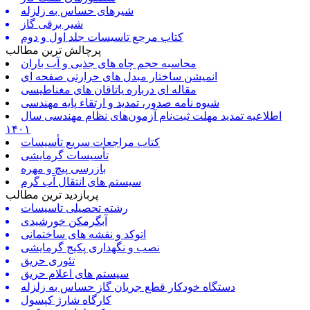
شیرهای حساس به زلزله
شیر برقی گاز
کتاب مرجع تاسیسات جلد اول و دوم
پرچالش ترین مطالب
محاسبه حجم چاه های جذبی و آب باران
انمیشن ساختار مبدل های حرارتی صفحه ای
مقاله ای درباره یاتاقان های مغناطیسی
شیوه نامه صدور، تمدید و ارتقاء پایه مهندسی
اطلاعیه تمدید مهلت ثبت‌نام آزمون‌های نظام مهندسی سال
۱۴۰۱
کتاب مراجعات سریع تأسیسات
تأسیسات گرمایشی
بازرسی پیچ و مهره
سیستم های انتقال آب گرم
پربازدید ترین مطالب
رشته تحصیلی تاسیسات
آبگرمکن خورشیدی
اتوکد و نقشه های ساختمانی
نصب و نگهداری پکیج گرمایشی
تئوری حریق
سیستم های اعلام حریق
دستگاه خودکار قطع جریان گاز حساس به زلزله
کارگاه شارژ کپسول