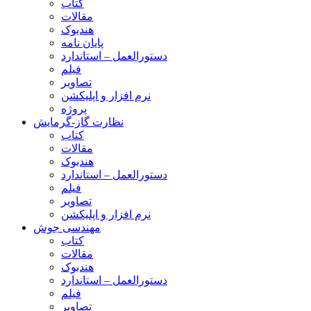
کتاب
مقالات
هندبوک
پایان نامه
دستورالعمل – استاندارد
فیلم
تصاویر
نرم افزار و اپلیکشن
پروژه
نظارت گاز-گرمایش
کتاب
مقالات
هندبوک
دستورالعمل – استاندارد
فیلم
تصاویر
نرم افزار و اپلیکشن
مهندسی جوش
کتاب
مقالات
هندبوک
دستورالعمل – استاندارد
فیلم
تصاویر