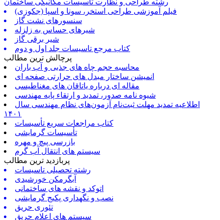
رشته طراحی و نظارت تاسیسات مکانیکی ساختمان
فیلم آموزشی طراحی استخر، سونا و اسپا (جکوزی)
سنسورهای نشت گاز
شیرهای حساس به زلزله
شیر برقی گاز
کتاب مرجع تاسیسات جلد اول و دوم
پرچالش ترین مطالب
محاسبه حجم چاه های جذبی و آب باران
انمیشن ساختار مبدل های حرارتی صفحه ای
مقاله ای درباره یاتاقان های مغناطیسی
شیوه نامه صدور، تمدید و ارتقاء پایه مهندسی
اطلاعیه تمدید مهلت ثبت‌نام آزمون‌های نظام مهندسی سال
۱۴۰۱
کتاب مراجعات سریع تأسیسات
تأسیسات گرمایشی
بازرسی پیچ و مهره
سیستم های انتقال آب گرم
پربازدید ترین مطالب
رشته تحصیلی تاسیسات
آبگرمکن خورشیدی
اتوکد و نقشه های ساختمانی
نصب و نگهداری پکیج گرمایشی
تئوری حریق
سیستم های اعلام حریق