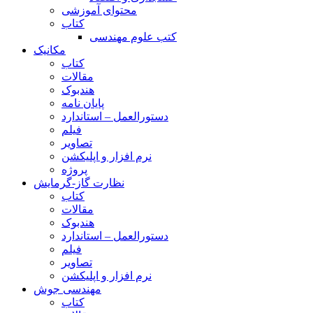
محتوای آموزشی
کتاب
کتب علوم مهندسی
مکانیک
کتاب
مقالات
هندبوک
پایان نامه
دستورالعمل – استاندارد
فیلم
تصاویر
نرم افزار و اپلیکشن
پروژه
نظارت گاز-گرمایش
کتاب
مقالات
هندبوک
دستورالعمل – استاندارد
فیلم
تصاویر
نرم افزار و اپلیکشن
مهندسی جوش
کتاب