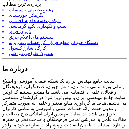
پربازدید ترین مطالب
رشته تحصیلی تاسیسات
آبگرمکن خورشیدی
اتوکد و نقشه های ساختمانی
نصب و نگهداری پکیج گرمایشی
تئوری حریق
سیستم های اعلام حریق
دستگاه خودکار قطع جریان گاز حساس به زلزله
کارگاه شارژ کپسول
هندبوک طراحی دودکش
درباره ما
سایت جامع مهندس ایران، یک شبکه علمی، آموزشی و اطلاع
رسانی ویژه تمامی مهندسان، دانش جویان، صنعتگران، فرهیختگان
و فعالان علمی ، اقتصادی می باشد. ما مفتخر هستیم که اولین
سایت جامع مهندسی ایران با بیش ترین تنوع در گرایشهای مهندسی
می باشیم. هدف ما گردآوری منابع معتبر و علمی به صورت متمرکز
و مدون جهت ارائه خدمات علمی و آموزشی به تمامی کاربران
عزیز می باشد. لذا سایت مهندس ایران آمادگی درج مطالب و
مقالات علمی و آموزشی تمامی فرهیختگان و صاحب نظران محترم
را دارد. امید است با بیان انتقادات و پیشنهادات سازنده خود ما را در