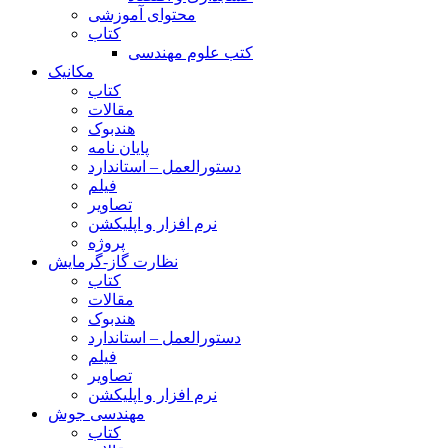
محتوای آموزشی
کتاب
کتب علوم مهندسی
مکانیک
کتاب
مقالات
هندبوک
پایان نامه
دستورالعمل – استاندارد
فیلم
تصاویر
نرم افزار و اپلیکشن
پروژه
نظارت گاز-گرمایش
کتاب
مقالات
هندبوک
دستورالعمل – استاندارد
فیلم
تصاویر
نرم افزار و اپلیکشن
مهندسی جوش
کتاب