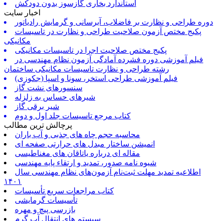
استاندارد بخاری گازسوز بدون دودکش
اخبار سایت
دوره طراحی و نظارت بر فاضلاب، آبرسانی و گرمایش رادیاتور
پکیج مختص آزمون صلاحیت طراحی و نظارت در تاسیسات
مکانیکی
پکیج مختص صلاحیت اجرا در تاسیسات مکانیکی
فیلم آموزشی دوره فشرده آمادگی آزمون نظام مهندسی در
رشته طراحی و نظارت تاسیسات مکانیکی ساختمان
فیلم آموزشی طراحی استخر، سونا و اسپا (جکوزی)
سنسورهای نشت گاز
شیرهای حساس به زلزله
شیر برقی گاز
کتاب مرجع تاسیسات جلد اول و دوم
پرچالش ترین مطالب
محاسبه حجم چاه های جذبی و آب باران
انمیشن ساختار مبدل های حرارتی صفحه ای
مقاله ای درباره یاتاقان های مغناطیسی
شیوه نامه صدور، تمدید و ارتقاء پایه مهندسی
اطلاعیه تمدید مهلت ثبت‌نام آزمون‌های نظام مهندسی سال
۱۴۰۱
کتاب مراجعات سریع تأسیسات
تأسیسات گرمایشی
بازرسی پیچ و مهره
سیستم های انتقال آب گرم