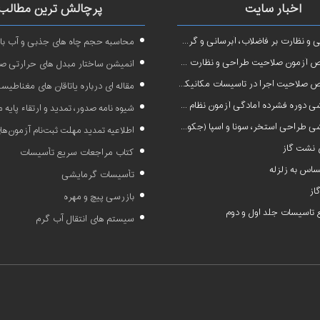
اخبار سایت
پرچالش ترین مطالب
نظارت بر فاضلاب، آبرسانی و گرمایش رادیاتور
محاسبه حجم چاه های جذبی و آب بار
ون صلاحیت طراحی و نظارت در تاسیسات مکانیکی
انمیشن ساختار مبدل های حرارتی ص
صلاحیت اجرا در تاسیسات مکانیکی
مقاله ای درباره یاتاقان های مغناطیس
 آمادگی آزمون نظام مهندسی در رشته طراحی و نظارت تاسیسات مکانیکی ساختمان
شیوه نامه صدور، تمدید و ارتقاء پایه
 طراحی استخر، سونا و اسپا (جکوزی)
اطلاعیه تمدید مهلت ثبت‌نام آزمون‌های نظام مهن
نشت گاز
کتاب مراجعات سریع تأسیسات
اس به زلزله
تأسیسات گرمایشی
از
بازرسی پیچ و مهره
تاسیسات جلد اول و دوم
سیستم های انتقال آب گرم