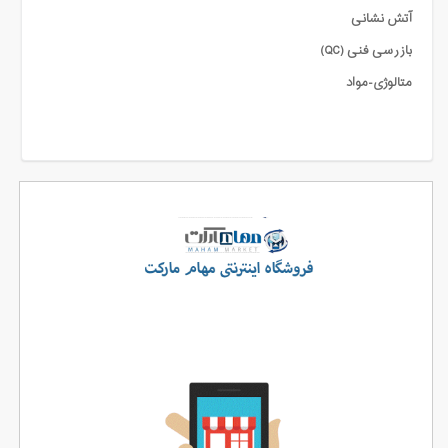
آتش نشانی
بازرسی فنی (QC)
متالوژی-مواد