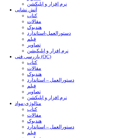
نرم افزار و اپلیکشن
آتش نشانی
کتاب
مقالات
هندبوک
دستورالعمل-استاندارد
فیلم
تصاویر
نرم افزار و اپلیکیشن
بازرسی فنی (QC)
کتاب
مقالات
هندبوک
دستورالعمل – استاندارد
فیلم
تصاویر
نرم افزار و اپلیکشن
متالوژی-مواد
کتاب
مقالات
هندبوک
دستورالعمل – استاندارد
فیلم