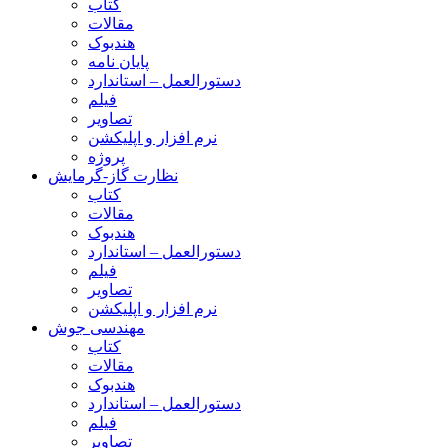
کتاب
مقالات
هندبوک
پایان نامه
دستورالعمل – استاندارد
فیلم
تصاویر
نرم افزار و اپلیکشن
پروژه
نظارت گاز-گرمایش
کتاب
مقالات
هندبوک
دستورالعمل – استاندارد
فیلم
تصاویر
نرم افزار و اپلیکشن
مهندسی جوش
کتاب
مقالات
هندبوک
دستورالعمل – استاندارد
فیلم
تصاویر