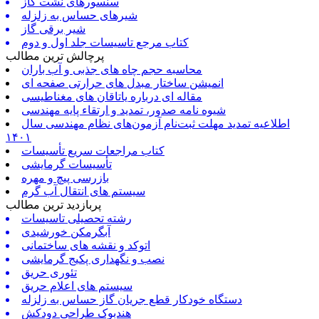
سنسورهای نشت گاز
شیرهای حساس به زلزله
شیر برقی گاز
کتاب مرجع تاسیسات جلد اول و دوم
پرچالش ترین مطالب
محاسبه حجم چاه های جذبی و آب باران
انمیشن ساختار مبدل های حرارتی صفحه ای
مقاله ای درباره یاتاقان های مغناطیسی
شیوه نامه صدور، تمدید و ارتقاء پایه مهندسی
اطلاعیه تمدید مهلت ثبت‌نام آزمون‌های نظام مهندسی سال
۱۴۰۱
کتاب مراجعات سریع تأسیسات
تأسیسات گرمایشی
بازرسی پیچ و مهره
سیستم های انتقال آب گرم
پربازدید ترین مطالب
رشته تحصیلی تاسیسات
آبگرمکن خورشیدی
اتوکد و نقشه های ساختمانی
نصب و نگهداری پکیج گرمایشی
تئوری حریق
سیستم های اعلام حریق
دستگاه خودکار قطع جریان گاز حساس به زلزله
هندبوک طراحی دودکش