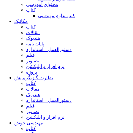
محتوای آموزشی
کتاب
کتب علوم مهندسی
مکانیک
کتاب
مقالات
هندبوک
پایان نامه
دستورالعمل – استاندارد
فیلم
تصاویر
نرم افزار و اپلیکشن
پروژه
نظارت گاز-گرمایش
کتاب
مقالات
هندبوک
دستورالعمل – استاندارد
فیلم
تصاویر
نرم افزار و اپلیکشن
مهندسی جوش
کتاب