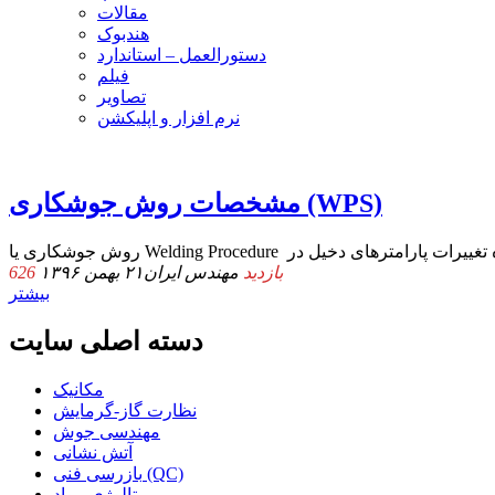
مقالات
هندبوک
دستورالعمل – استاندارد
فیلم
تصاویر
نرم افزار و اپلیکشن
مشخصات روش جوشکاری (WPS)
626 بازدید
مهندس ایران
۲۱ بهمن ۱۳۹۶
بیشتر
دسته اصلی سایت
مکانیک
نظارت گاز-گرمایش
مهندسی جوش
آتش نشانی
بازرسی فنی (QC)
متالوژی-مواد