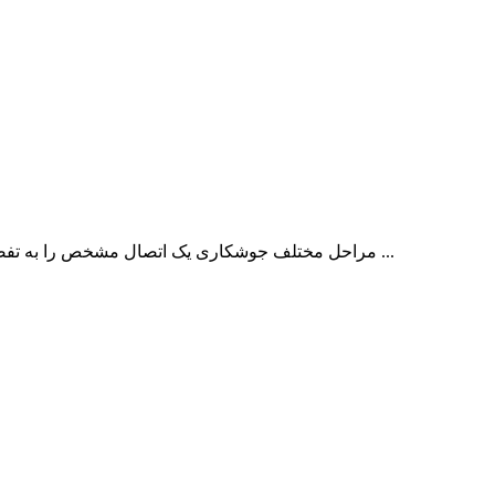
روش جوشکاری یا Welding Procedure مراحل مختلف جوشکاری یک اتصال مشخص را به تفصیل بیان می کند. روش جوشکاری در حقیقت از پیش مقادیر و محدوده تغییرات پارامترهای دخیل در ...