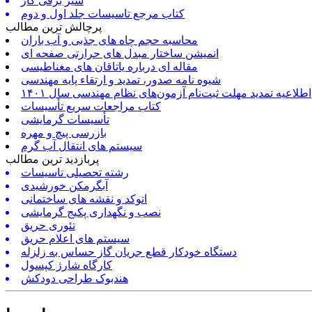
شیر برقی گاز
کتاب مرجع تاسیسات جلد اول و دوم
پرچالش ترین مطالب
محاسبه حجم چاه های جذبی و آب باران
انمیشن ساختار مبدل های حرارتی صفحه ای
مقاله ای درباره یاتاقان های مغناطیسی
شیوه نامه صدور، تمدید و ارتقاء پایه مهندسی
اطلاعیه تمدید مهلت ثبت‌نام آزمون‌های نظام مهندسی سال ۱۴۰۱
کتاب مراجعات سریع تأسیسات
تأسیسات گرمایشی
بازرسی پیچ و مهره
سیستم های انتقال آب گرم
پربازدید ترین مطالب
رشته تحصیلی تاسیسات
آبگرمکن خورشیدی
اتوکد و نقشه های ساختمانی
نصب و نگهداری پکیج گرمایشی
تئوری حریق
سیستم های اعلام حریق
دستگاه خودکار قطع جریان گاز حساس به زلزله
کارگاه شارژ کپسول
هندبوک طراحی دودکش