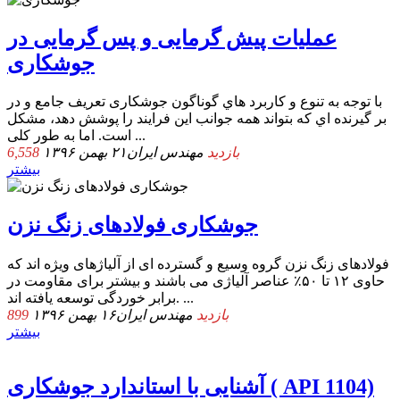
عملیات پیش گرمایی و پس گرمایی در
جوشکاری
ﺑﺎ ﺗﻮﺟﻪ ﺑﻪ ﺗﻨﻮع و ﮐﺎرﺑﺮد ﻫﺎي ﮔﻮﻧﺎﮔﻮن جوشکاری ﺗﻌﺮﯾﻒ ﺟﺎﻣﻊ و در
ﺑﺮ ﮔﯿﺮﻧﺪه اي ﮐﻪ ﺑﺘﻮاﻧﺪ ﻫﻤﻪ ﺟﻮاﻧﺐ اﯾﻦ ﻓﺮاﯾﻨﺪ را ﭘﻮﺷﺶ دﻫﺪ، ﻣﺸﮑﻞ
اﺳﺖ. اﻣﺎ ﺑﻪ ﻃﻮر ﮐﻠﯽ ...
6,558 بازدید
مهندس ایران
۲۱ بهمن ۱۳۹۶
بیشتر
جوشکاری فولادهای زنگ نزن
فولادهای زنگ نزن گروه وسیع و گسترده ای از آلیاژهای ویژه اند که
حاوی ۱۲ تا ۵۰٪ عناصر آلیاژی می باشند و بیشتر برای مقاومت در
برابر خوردگی توسعه یافته اند. ...
899 بازدید
مهندس ایران
۱۶ بهمن ۱۳۹۶
بیشتر
آشنایی با استاندارد جوشکاری ( API 1104)