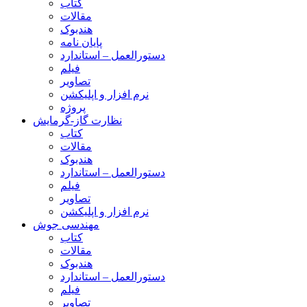
کتاب
مقالات
هندبوک
پایان نامه
دستورالعمل – استاندارد
فیلم
تصاویر
نرم افزار و اپلیکشن
پروژه
نظارت گاز-گرمایش
کتاب
مقالات
هندبوک
دستورالعمل – استاندارد
فیلم
تصاویر
نرم افزار و اپلیکشن
مهندسی جوش
کتاب
مقالات
هندبوک
دستورالعمل – استاندارد
فیلم
تصاویر