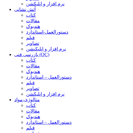
نرم افزار و اپلیکشن
آتش نشانی
کتاب
مقالات
هندبوک
دستورالعمل-استاندارد
فیلم
تصاویر
نرم افزار و اپلیکیشن
بازرسی فنی (QC)
کتاب
مقالات
هندبوک
دستورالعمل – استاندارد
فیلم
تصاویر
نرم افزار و اپلیکشن
متالوژی-مواد
کتاب
مقالات
هندبوک
دستورالعمل – استاندارد
فیلم