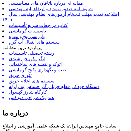
مقاله ای درباره یاتاقان های مغناطیسی
شیوه نامه صدور، تمدید و ارتقاء پایه مهندسی
اطلاعیه تمدید مهلت ثبت‌نام آزمون‌های نظام مهندسی سال
۱۴۰۱
کتاب مراجعات سریع تأسیسات
تأسیسات گرمایشی
بازرسی پیچ و مهره
سیستم های انتقال آب گرم
پربازدید ترین مطالب
رشته تحصیلی تاسیسات
آبگرمکن خورشیدی
اتوکد و نقشه های ساختمانی
نصب و نگهداری پکیج گرمایشی
تئوری حریق
سیستم های اعلام حریق
دستگاه خودکار قطع جریان گاز حساس به زلزله
کارگاه شارژ کپسول
هندبوک طراحی دودکش
درباره ما
سایت جامع مهندس ایران، یک شبکه علمی، آموزشی و اطلاع