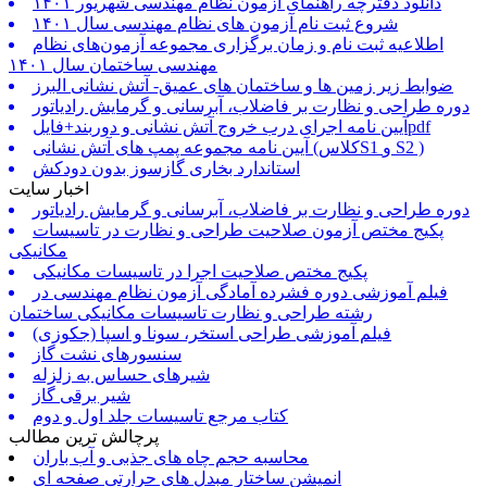
دانلود دفترچه راهنمای آزمون نظام مهندسی شهریور ۱۴۰۱
شروع ثبت نام آزمون های نظام مهندسی سال ۱۴۰۱
اطلاعیه ثبت نام و زمان برگزاری مجموعه آزمون‌های نظام
مهندسی ساختمان سال ۱۴۰۱
ضوابط زیر زمین ها و ساختمان های عمیق- آتش نشانی البرز
دوره طراحی و نظارت بر فاضلاب، آبرسانی و گرمایش رادیاتور
آیین نامه اجرای درب خروج آتش نشانی و دوربند+فایلpdf
آیین نامه مجموعه پمپ های آتش نشانی (کلاسS1 و S2 )
استاندارد بخاری گازسوز بدون دودکش
اخبار سایت
دوره طراحی و نظارت بر فاضلاب، آبرسانی و گرمایش رادیاتور
پکیج مختص آزمون صلاحیت طراحی و نظارت در تاسیسات
مکانیکی
پکیج مختص صلاحیت اجرا در تاسیسات مکانیکی
فیلم آموزشی دوره فشرده آمادگی آزمون نظام مهندسی در
رشته طراحی و نظارت تاسیسات مکانیکی ساختمان
فیلم آموزشی طراحی استخر، سونا و اسپا (جکوزی)
سنسورهای نشت گاز
شیرهای حساس به زلزله
شیر برقی گاز
کتاب مرجع تاسیسات جلد اول و دوم
پرچالش ترین مطالب
محاسبه حجم چاه های جذبی و آب باران
انمیشن ساختار مبدل های حرارتی صفحه ای