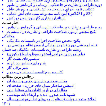
ضوابط زیر زمین ها و ساختمان های عمیق- آتش نشانی البرز
دوره طراحی و نظارت بر فاضلاب، آبرسانی و گرمایش رادیاتور
آیین نامه اجرای درب خروج آتش نشانی و دوربند+فایلpdf
آیین نامه مجموعه پمپ های آتش نشانی (کلاسS1 و S2 )
استاندارد بخاری گازسوز بدون دودکش
اخبار سایت
دوره طراحی و نظارت بر فاضلاب، آبرسانی و گرمایش رادیاتور
پکیج مختص آزمون صلاحیت طراحی و نظارت در تاسیسات
مکانیکی
پکیج مختص صلاحیت اجرا در تاسیسات مکانیکی
فیلم آموزشی دوره فشرده آمادگی آزمون نظام مهندسی در
رشته طراحی و نظارت تاسیسات مکانیکی ساختمان
فیلم آموزشی طراحی استخر، سونا و اسپا (جکوزی)
سنسورهای نشت گاز
شیرهای حساس به زلزله
شیر برقی گاز
کتاب مرجع تاسیسات جلد اول و دوم
پرچالش ترین مطالب
محاسبه حجم چاه های جذبی و آب باران
انمیشن ساختار مبدل های حرارتی صفحه ای
مقاله ای درباره یاتاقان های مغناطیسی
شیوه نامه صدور، تمدید و ارتقاء پایه مهندسی
اطلاعیه تمدید مهلت ثبت‌نام آزمون‌های نظام مهندسی سال
۱۴۰۱