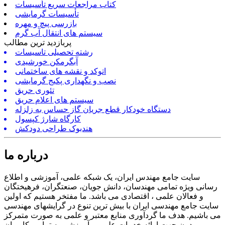
کتاب مراجعات سریع تأسیسات
تأسیسات گرمایشی
بازرسی پیچ و مهره
سیستم های انتقال آب گرم
پربازدید ترین مطالب
رشته تحصیلی تاسیسات
آبگرمکن خورشیدی
اتوکد و نقشه های ساختمانی
نصب و نگهداری پکیج گرمایشی
تئوری حریق
سیستم های اعلام حریق
دستگاه خودکار قطع جریان گاز حساس به زلزله
کارگاه شارژ کپسول
هندبوک طراحی دودکش
درباره ما
سایت جامع مهندس ایران، یک شبکه علمی، آموزشی و اطلاع
رسانی ویژه تمامی مهندسان، دانش جویان، صنعتگران، فرهیختگان
و فعالان علمی ، اقتصادی می باشد. ما مفتخر هستیم که اولین
سایت جامع مهندسی ایران با بیش ترین تنوع در گرایشهای مهندسی
می باشیم. هدف ما گردآوری منابع معتبر و علمی به صورت متمرکز
و مدون جهت ارائه خدمات علمی و آموزشی به تمامی کاربران