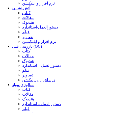
نرم افزار و اپلیکشن
آتش نشانی
کتاب
مقالات
هندبوک
دستورالعمل-استاندارد
فیلم
تصاویر
نرم افزار و اپلیکیشن
بازرسی فنی (QC)
کتاب
مقالات
هندبوک
دستورالعمل – استاندارد
فیلم
تصاویر
نرم افزار و اپلیکشن
متالوژی-مواد
کتاب
مقالات
هندبوک
دستورالعمل – استاندارد
فیلم