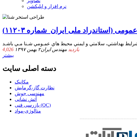
تصاویر
نرم افزار و اپلیکشن
می (استاندراد ملی ایران_شماره ۱۱۲۰۳)
4,026 بازدید
مهندس ایران
۲ بهمن ۱۳۹۷
بیشتر
دسته اصلی سایت
مکانیک
نظارت گاز-گرمایش
مهندسی جوش
آتش نشانی
بازرسی فنی (QC)
متالوژی-مواد