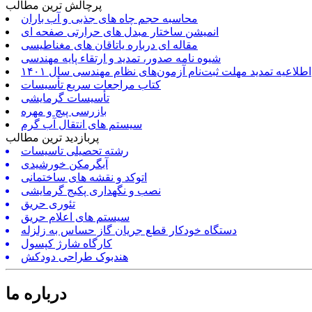
پرچالش ترین مطالب
محاسبه حجم چاه های جذبی و آب باران
انمیشن ساختار مبدل های حرارتی صفحه ای
مقاله ای درباره یاتاقان های مغناطیسی
شیوه نامه صدور، تمدید و ارتقاء پایه مهندسی
اطلاعیه تمدید مهلت ثبت‌نام آزمون‌های نظام مهندسی سال ۱۴۰۱
کتاب مراجعات سریع تأسیسات
تأسیسات گرمایشی
بازرسی پیچ و مهره
سیستم های انتقال آب گرم
پربازدید ترین مطالب
رشته تحصیلی تاسیسات
آبگرمکن خورشیدی
اتوکد و نقشه های ساختمانی
نصب و نگهداری پکیج گرمایشی
تئوری حریق
سیستم های اعلام حریق
دستگاه خودکار قطع جریان گاز حساس به زلزله
کارگاه شارژ کپسول
هندبوک طراحی دودکش
درباره ما