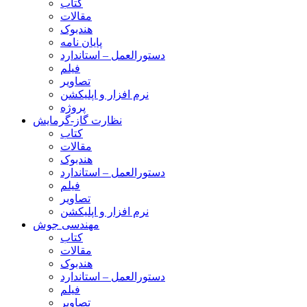
کتاب
مقالات
هندبوک
پایان نامه
دستورالعمل – استاندارد
فیلم
تصاویر
نرم افزار و اپلیکشن
پروژه
نظارت گاز-گرمایش
کتاب
مقالات
هندبوک
دستورالعمل – استاندارد
فیلم
تصاویر
نرم افزار و اپلیکشن
مهندسی جوش
کتاب
مقالات
هندبوک
دستورالعمل – استاندارد
فیلم
تصاویر