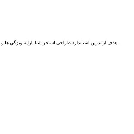
ﻫﺪف از ﺗﺪوﻳﻦ اﺳﺘﺎﻧﺪارد طراحی استخر شنا اراﻳﻪ وﻳﮋﮔﻲ ﻫﺎ و ﻣﺸﺨﺼﺎت ﻋﻤـﻮﻣﻲ اﺳـﺘﺨﺮﻫﺎي ﺷـﻨﺎ ﺟﻬـﺖ اﻃﻤﻴﻨـﺎن ﺣﺎﺻﻞ ﻛﺮدن از ﺷﺮاﻳﻂ ﺑﻬﺪاﺷﺘﻲ، ﺳﻼﻣﺘﻲ و اﻳﻤﻨﻲ ﻣﺤﻴﻂ ﻫﺎي ﻋﻤـﻮﻣﻲ ﺷـﻨﺎ ﻣـﻲ ﺑﺎﺷـﺪ ...