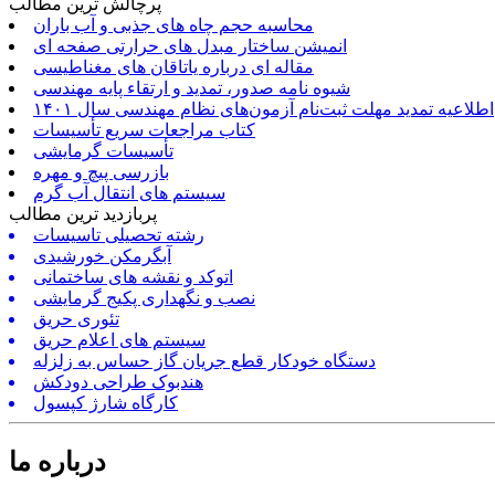
پرچالش ترین مطالب
محاسبه حجم چاه های جذبی و آب باران
انمیشن ساختار مبدل های حرارتی صفحه ای
مقاله ای درباره یاتاقان های مغناطیسی
شیوه نامه صدور، تمدید و ارتقاء پایه مهندسی
اطلاعیه تمدید مهلت ثبت‌نام آزمون‌های نظام مهندسی سال ۱۴۰۱
کتاب مراجعات سریع تأسیسات
تأسیسات گرمایشی
بازرسی پیچ و مهره
سیستم های انتقال آب گرم
پربازدید ترین مطالب
رشته تحصیلی تاسیسات
آبگرمکن خورشیدی
اتوکد و نقشه های ساختمانی
نصب و نگهداری پکیج گرمایشی
تئوری حریق
سیستم های اعلام حریق
دستگاه خودکار قطع جریان گاز حساس به زلزله
هندبوک طراحی دودکش
کارگاه شارژ کپسول
درباره ما