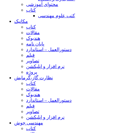
محتوای آموزشی
کتاب
کتب علوم مهندسی
مکانیک
کتاب
مقالات
هندبوک
پایان نامه
دستورالعمل – استاندارد
فیلم
تصاویر
نرم افزار و اپلیکشن
پروژه
نظارت گاز-گرمایش
کتاب
مقالات
هندبوک
دستورالعمل – استاندارد
فیلم
تصاویر
نرم افزار و اپلیکشن
مهندسی جوش
کتاب