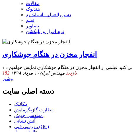
مقالات
هندبوک
دستورالعمل – استاندارد
فیلم
تصاویر
نرم افزار و اپلیکشن
انفجار مخزن در هنگام جوشکاری
182 بازدید
مهندس ایران
۱۰ مرداد ۱۳۹۸
بیشتر
دسته اصلی سایت
مکانیک
نظارت گاز-گرمایش
مهندسی جوش
آتش نشانی
بازرسی فنی (QC)