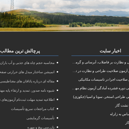
اخبار سایت
پرچالش ترین مطالب
نظارت بر فاضلاب، آبرسانی و گرمایش رادیاتور
محاسبه حجم چاه های جذبی و آب باران
ون صلاحیت طراحی و نظارت در تاسیسات مکانیکی
انمیشن ساختار مبدل های حرارتی صفحه
صلاحیت اجرا در تاسیسات مکانیکی
مقاله ای درباره یاتاقان های مغناطیسی
 آمادگی آزمون نظام مهندسی در رشته طراحی و نظارت تاسیسات مکانیکی ساختمان
شیوه نامه صدور، تمدید و ارتقاء پایه مه
ی طراحی استخر، سونا و اسپا (جکوزی)
اطلاعیه تمدید مهلت ثبت‌نام آزمون‌های نظام مهند
نشت گاز
کتاب مراجعات سریع تأسیسات
س به زلزله
تأسیسات گرمایشی
از
بازرسی پیچ و مهره