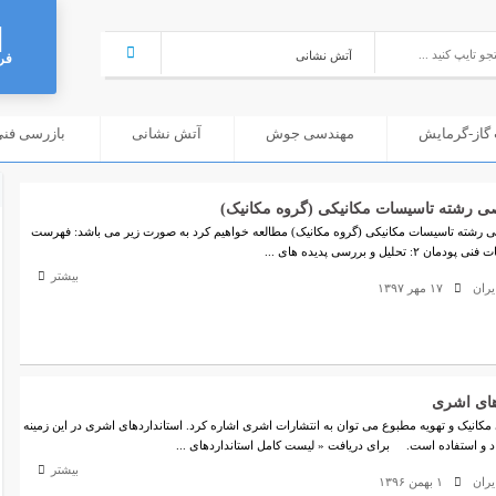
فر
گاز-گرمایش
مهندسی جوش
آتش نشانی
بازرسی فنی (C
 رشته تاسیسات مکانیکی (گروه مکانیک)
 رشته تاسیسات مکانیکی (گروه مکانیک) مطالعه خواهیم کرد به صورت زیر می باشد: فهرست
بیشتر
ران
۱۷ مهر ۱۳۹۷
های اشری
مکانیک و تهویه مطبوع می توان به انتشارات اشری اشاره کرد. استانداردهای اشری در این زمینه
اد و استفاده است. برای دریافت « لیست کامل استانداردهای ...
بیشتر
ران
۱ بهمن ۱۳۹۶