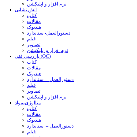
نرم افزار و اپلیکشن
آتش نشانی
کتاب
مقالات
هندبوک
دستورالعمل-استاندارد
فیلم
تصاویر
نرم افزار و اپلیکیشن
بازرسی فنی (QC)
کتاب
مقالات
هندبوک
دستورالعمل – استاندارد
فیلم
تصاویر
نرم افزار و اپلیکشن
متالوژی-مواد
کتاب
مقالات
هندبوک
دستورالعمل – استاندارد
فیلم