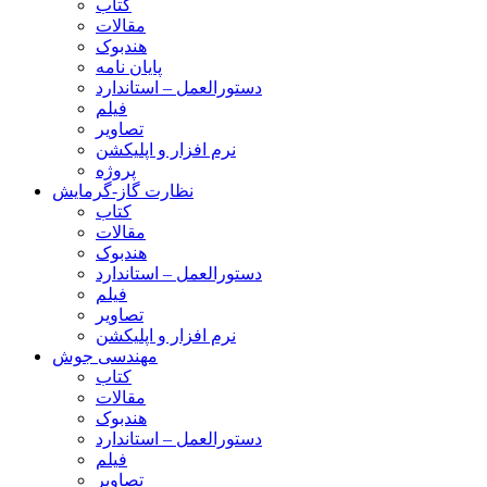
کتاب
مقالات
هندبوک
پایان نامه
دستورالعمل – استاندارد
فیلم
تصاویر
نرم افزار و اپلیکشن
پروژه
نظارت گاز-گرمایش
کتاب
مقالات
هندبوک
دستورالعمل – استاندارد
فیلم
تصاویر
نرم افزار و اپلیکشن
مهندسی جوش
کتاب
مقالات
هندبوک
دستورالعمل – استاندارد
فیلم
تصاویر