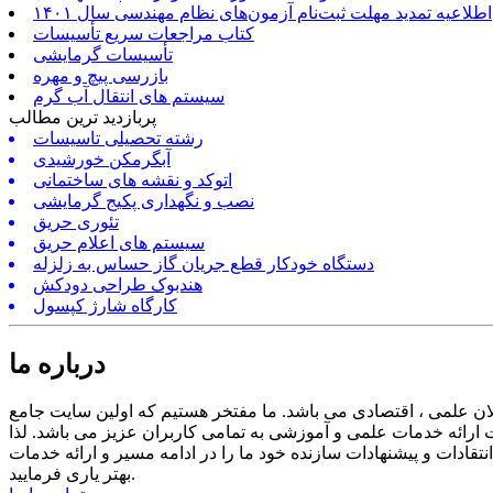
اطلاعیه تمدید مهلت ثبت‌نام آزمون‌های نظام مهندسی سال ۱۴۰۱
کتاب مراجعات سریع تأسیسات
تأسیسات گرمایشی
بازرسی پیچ و مهره
سیستم های انتقال آب گرم
پربازدید ترین مطالب
رشته تحصیلی تاسیسات
آبگرمکن خورشیدی
اتوکد و نقشه های ساختمانی
نصب و نگهداری پکیج گرمایشی
تئوری حریق
سیستم های اعلام حریق
دستگاه خودکار قطع جریان گاز حساس به زلزله
هندبوک طراحی دودکش
کارگاه شارژ کپسول
درباره ما
ن علمی ، اقتصادی می باشد. ما مفتخر هستیم که اولین سایت جامع
ارائه خدمات علمی و آموزشی به تمامی کاربران عزیز می باشد. لذا
ادات و پیشنهادات سازنده خود ما را در ادامه مسیر و ارائه خدمات
بهتر یاری فرمایید.