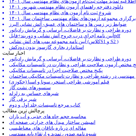
اطلاعیه تمدید مهلت ثبت‌نام آزمون‌های نظام مهندسی سال ۱۴۰۱
دانلود دفترچه راهنمای آزمون نظام مهندسی شهریور ۱۴۰۱
شروع ثبت نام آزمون های نظام مهندسی سال ۱۴۰۱
برگزاری مجموعه آزمون‌های نظام مهندسی ساختمان سال ۱۴۰۱
ضوابط زیر زمین ها و ساختمان های عمیق- آتش نشانی البرز
دوره طراحی و نظارت بر فاضلاب، آبرسانی و گرمایش رادیاتور
آیین نامه اجرای درب خروج آتش نشانی و دوربند+فایلpdf
آیین نامه مجموعه پمپ های آتش نشانی (کلاسS1 و S2 )
استاندارد بخاری گازسوز بدون دودکش
اخبار سایت
دوره طراحی و نظارت بر فاضلاب، آبرسانی و گرمایش رادیاتور
ج مختص آزمون صلاحیت طراحی و نظارت در تاسیسات مکانیکی
پکیج مختص صلاحیت اجرا در تاسیسات مکانیکی
 مهندسی در رشته طراحی و نظارت تاسیسات مکانیکی ساختمان
فیلم آموزشی طراحی استخر، سونا و اسپا (جکوزی)
سنسورهای نشت گاز
شیرهای حساس به زلزله
شیر برقی گاز
کتاب مرجع تاسیسات جلد اول و دوم
پرچالش ترین مطالب
محاسبه حجم چاه های جذبی و آب باران
انمیشن ساختار مبدل های حرارتی صفحه ای
مقاله ای درباره یاتاقان های مغناطیسی
شیوه نامه صدور، تمدید و ارتقاء پایه مهندسی