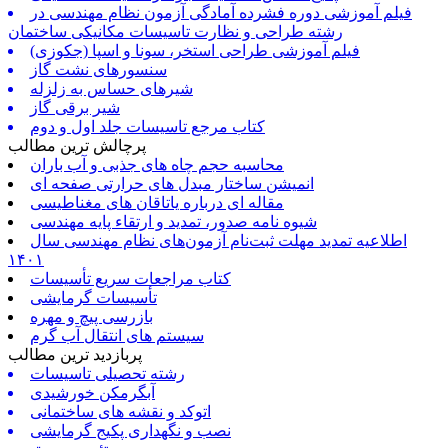
فیلم آموزشی دوره فشرده آمادگی آزمون نظام مهندسی در
رشته طراحی و نظارت تاسیسات مکانیکی ساختمان
فیلم آموزشی طراحی استخر، سونا و اسپا (جکوزی)
سنسورهای نشت گاز
شیرهای حساس به زلزله
شیر برقی گاز
کتاب مرجع تاسیسات جلد اول و دوم
پرچالش ترین مطالب
محاسبه حجم چاه های جذبی و آب باران
انمیشن ساختار مبدل های حرارتی صفحه ای
مقاله ای درباره یاتاقان های مغناطیسی
شیوه نامه صدور، تمدید و ارتقاء پایه مهندسی
اطلاعیه تمدید مهلت ثبت‌نام آزمون‌های نظام مهندسی سال
۱۴۰۱
کتاب مراجعات سریع تأسیسات
تأسیسات گرمایشی
بازرسی پیچ و مهره
سیستم های انتقال آب گرم
پربازدید ترین مطالب
رشته تحصیلی تاسیسات
آبگرمکن خورشیدی
اتوکد و نقشه های ساختمانی
نصب و نگهداری پکیج گرمایشی