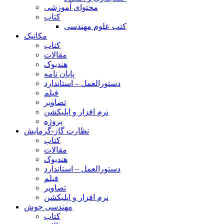
محتوای آموزشی
کتاب
کتب علوم مهندسی
مکانیک
کتاب
مقالات
هندبوک
پایان نامه
دستورالعمل – استاندارد
فیلم
تصاویر
نرم افزار و اپلیکشن
پروژه
نظارت گاز-گرمایش
کتاب
مقالات
هندبوک
دستورالعمل – استاندارد
فیلم
تصاویر
نرم افزار و اپلیکشن
مهندسی جوش
کتاب