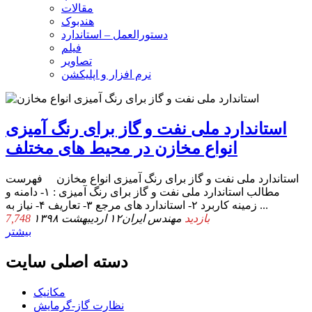
مقالات
هندبوک
دستورالعمل – استاندارد
فیلم
تصاویر
نرم افزار و اپلیکشن
استاندارد ملی نفت و گاز برای رنگ آمیزی
انواع مخازن در محیط های مختلف
استاندارد ملی نفت و گاز برای رنگ آمیزی انواع مخازن ﻓﻬﺮﺳﺖ
ﻣﻄﺎﻟﺐ استاندارد ملی نفت و گاز برای رنگ آمیزی : ۱- دامنه و
زمینه کاربرد ۲- استاندارد های مرجع ۳- تعاریف ۴- نیاز به ...
7,748 بازدید
مهندس ایران
۱۲ اردیبهشت ۱۳۹۸
بیشتر
دسته اصلی سایت
مکانیک
نظارت گاز-گرمایش