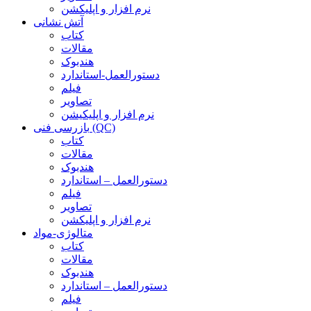
نرم افزار و اپلیکشن
آتش نشانی
کتاب
مقالات
هندبوک
دستورالعمل-استاندارد
فیلم
تصاویر
نرم افزار و اپلیکیشن
بازرسی فنی (QC)
کتاب
مقالات
هندبوک
دستورالعمل – استاندارد
فیلم
تصاویر
نرم افزار و اپلیکشن
متالوژی-مواد
کتاب
مقالات
هندبوک
دستورالعمل – استاندارد
فیلم