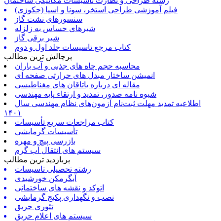
رشته طراحی و نظارت تاسیسات مکانیکی ساختمان
فیلم آموزشی طراحی استخر، سونا و اسپا (جکوزی)
سنسورهای نشت گاز
شیرهای حساس به زلزله
شیر برقی گاز
کتاب مرجع تاسیسات جلد اول و دوم
پرچالش ترین مطالب
محاسبه حجم چاه های جذبی و آب باران
انمیشن ساختار مبدل های حرارتی صفحه ای
مقاله ای درباره یاتاقان های مغناطیسی
شیوه نامه صدور، تمدید و ارتقاء پایه مهندسی
اطلاعیه تمدید مهلت ثبت‌نام آزمون‌های نظام مهندسی سال
۱۴۰۱
کتاب مراجعات سریع تأسیسات
تأسیسات گرمایشی
بازرسی پیچ و مهره
سیستم های انتقال آب گرم
پربازدید ترین مطالب
رشته تحصیلی تاسیسات
آبگرمکن خورشیدی
اتوکد و نقشه های ساختمانی
نصب و نگهداری پکیج گرمایشی
تئوری حریق
سیستم های اعلام حریق