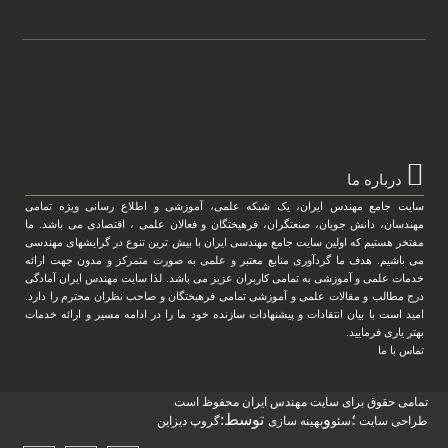
درباره ما
سایت جامع مهندس ایران، یک شبکه علمی، آموزشی و اطلاع رسانی ویژه تمامی
مهندسان، دانش جویان، صنعتگران، فرهیختگان و فعالان علمی ، اقتصادی می باشد. ما
مفتخر هستیم که اولین سایت جامع مهندسی ایران با بیش ترین تنوع در گرایشهای مهندسی
می باشیم. هدف ما گردآوری منابع معتبر و علمی به صورت متمرکز و مدون جهت ارائه
خدمات علمی و آموزشی به تمامی کاربران عزیز می باشد. لذا سایت مهندس ایران آمادگی
درج مطالب و مقالات علمی و آموزشی تمامی فرهیختگان و صاحب نظران محترم را دارد.
امید است با بیان انتقادات و پیشنهادات سازنده خود ما را در ادامه مسیر و ارائه خدمات
بهتر یاری فرمایید.
تماس با ما
تمامی حقوق برای سایت مهندس ایران محفوظ است
؛
و
توسط:
طراحی سایت
سئو
بهینه سازی
گروپ دیزاین