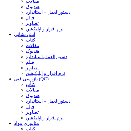
مقالات
هندبوک
دستورالعمل – استاندارد
فیلم
تصاویر
نرم افزار و اپلیکشن
آتش نشانی
کتاب
مقالات
هندبوک
دستورالعمل-استاندارد
فیلم
تصاویر
نرم افزار و اپلیکیشن
بازرسی فنی (QC)
کتاب
مقالات
هندبوک
دستورالعمل – استاندارد
فیلم
تصاویر
نرم افزار و اپلیکشن
متالوژی-مواد
کتاب