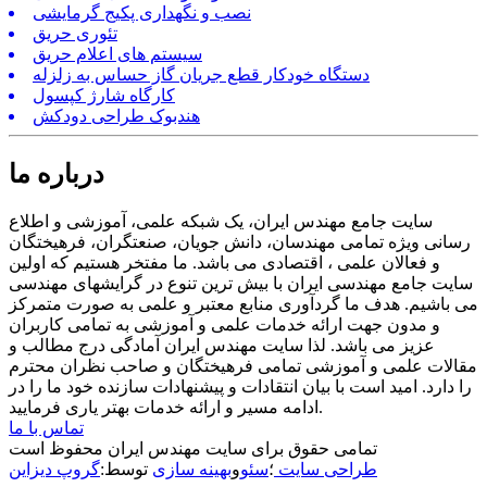
نصب و نگهداری پکیج گرمایشی
تئوری حریق
سیستم های اعلام حریق
دستگاه خودکار قطع جریان گاز حساس به زلزله
کارگاه شارژ کپسول
هندبوک طراحی دودکش
درباره ما
سایت جامع مهندس ایران، یک شبکه علمی، آموزشی و اطلاع
رسانی ویژه تمامی مهندسان، دانش جویان، صنعتگران، فرهیختگان
و فعالان علمی ، اقتصادی می باشد. ما مفتخر هستیم که اولین
سایت جامع مهندسی ایران با بیش ترین تنوع در گرایشهای مهندسی
می باشیم. هدف ما گردآوری منابع معتبر و علمی به صورت متمرکز
و مدون جهت ارائه خدمات علمی و آموزشی به تمامی کاربران
عزیز می باشد. لذا سایت مهندس ایران آمادگی درج مطالب و
مقالات علمی و آموزشی تمامی فرهیختگان و صاحب نظران محترم
را دارد. امید است با بیان انتقادات و پیشنهادات سازنده خود ما را در
ادامه مسیر و ارائه خدمات بهتر یاری فرمایید.
تماس با ما
تمامی حقوق برای سایت مهندس ایران محفوظ است
طراحی سایت
؛
سئو
و
بهینه سازی
توسط:
گروپ دیزاین