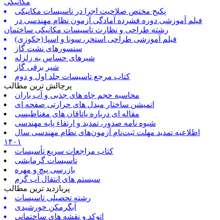
مکانیکی
پکیج مختص صلاحیت اجرا در تاسیسات مکانیکی
فیلم آموزشی دوره فشرده آمادگی آزمون نظام مهندسی در
رشته طراحی و نظارت تاسیسات مکانیکی ساختمان
فیلم آموزشی طراحی استخر، سونا و اسپا (جکوزی)
سنسورهای نشت گاز
شیرهای حساس به زلزله
شیر برقی گاز
کتاب مرجع تاسیسات جلد اول و دوم
پرچالش ترین مطالب
محاسبه حجم چاه های جذبی و آب باران
انمیشن ساختار مبدل های حرارتی صفحه ای
مقاله ای درباره یاتاقان های مغناطیسی
شیوه نامه صدور، تمدید و ارتقاء پایه مهندسی
اطلاعیه تمدید مهلت ثبت‌نام آزمون‌های نظام مهندسی سال
۱۴۰۱
کتاب مراجعات سریع تأسیسات
تأسیسات گرمایشی
بازرسی پیچ و مهره
سیستم های انتقال آب گرم
پربازدید ترین مطالب
رشته تحصیلی تاسیسات
آبگرمکن خورشیدی
اتوکد و نقشه های ساختمانی