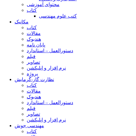
محتوای آموزشی
کتاب
کتب علوم مهندسی
مکانیک
کتاب
مقالات
هندبوک
پایان نامه
دستورالعمل – استاندارد
فیلم
تصاویر
نرم افزار و اپلیکشن
پروژه
نظارت گاز-گرمایش
کتاب
مقالات
هندبوک
دستورالعمل – استاندارد
فیلم
تصاویر
نرم افزار و اپلیکشن
مهندسی جوش
کتاب