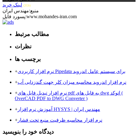
لینک خرید
(2Gb)
منبع:مهندس ایران
پسورد فایل:www.mohandes-iran.com
مطالب مرتبط
نظرات
برچسب ها
نرم افزار کاربردی Pipedata برای سیستم عامل اندروید
+
نرم افزار اندروید محاسبه میزان کلر جهت گندزدایی آب
+
نرم افزار تبدیل فایل های pdf به فایل های dwg اتوکد (
+
OverCAD PDF to DWG Converter )
آموزش نرم افزار HYSYS | مهندس ایران
+
نرم ‌افزار محاسبه ظرفیت منبع تحت فشار
+
دیدگاه خود را بنویسید