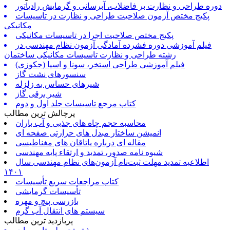
دوره طراحی و نظارت بر فاضلاب، آبرسانی و گرمایش رادیاتور
پکیج مختص آزمون صلاحیت طراحی و نظارت در تاسیسات
مکانیکی
پکیج مختص صلاحیت اجرا در تاسیسات مکانیکی
فیلم آموزشی دوره فشرده آمادگی آزمون نظام مهندسی در
رشته طراحی و نظارت تاسیسات مکانیکی ساختمان
فیلم آموزشی طراحی استخر، سونا و اسپا (جکوزی)
سنسورهای نشت گاز
شیرهای حساس به زلزله
شیر برقی گاز
کتاب مرجع تاسیسات جلد اول و دوم
پرچالش ترین مطالب
محاسبه حجم چاه های جذبی و آب باران
انمیشن ساختار مبدل های حرارتی صفحه ای
مقاله ای درباره یاتاقان های مغناطیسی
شیوه نامه صدور، تمدید و ارتقاء پایه مهندسی
اطلاعیه تمدید مهلت ثبت‌نام آزمون‌های نظام مهندسی سال
۱۴۰۱
کتاب مراجعات سریع تأسیسات
تأسیسات گرمایشی
بازرسی پیچ و مهره
سیستم های انتقال آب گرم
پربازدید ترین مطالب