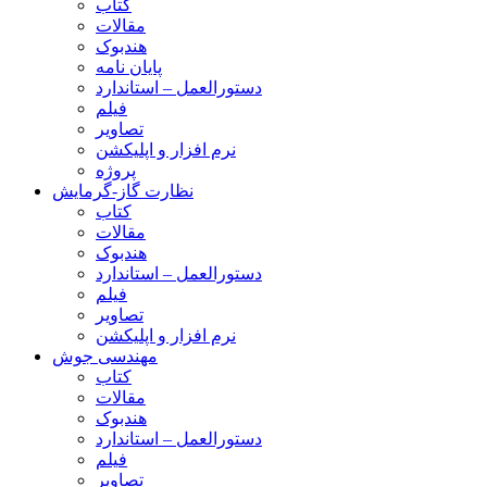
کتاب
مقالات
هندبوک
پایان نامه
دستورالعمل – استاندارد
فیلم
تصاویر
نرم افزار و اپلیکشن
پروژه
نظارت گاز-گرمایش
کتاب
مقالات
هندبوک
دستورالعمل – استاندارد
فیلم
تصاویر
نرم افزار و اپلیکشن
مهندسی جوش
کتاب
مقالات
هندبوک
دستورالعمل – استاندارد
فیلم
تصاویر