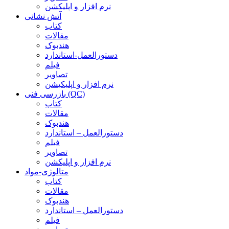
نرم افزار و اپلیکشن
آتش نشانی
کتاب
مقالات
هندبوک
دستورالعمل-استاندارد
فیلم
تصاویر
نرم افزار و اپلیکیشن
بازرسی فنی (QC)
کتاب
مقالات
هندبوک
دستورالعمل – استاندارد
فیلم
تصاویر
نرم افزار و اپلیکشن
متالوژی-مواد
کتاب
مقالات
هندبوک
دستورالعمل – استاندارد
فیلم