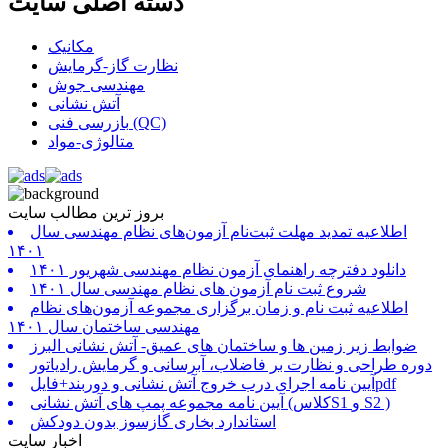
دسته اصلی سایت
مکانیک
نظارت گاز-گرمایش
مهندسی جوش
آتش نشانی
بازرسی فنی (QC)
متالوژی-مواد
بروز ترین مطالب سایت
اطلاعیه تمدید مهلت ثبت‌نام آزمون‌های نظام مهندسی سال
۱۴۰۱
دانلود دفترچه راهنمای آزمون نظام مهندسی شهریور ۱۴۰۱
شروع ثبت نام آزمون های نظام مهندسی سال ۱۴۰۱
اطلاعیه ثبت نام و زمان برگزاری مجموعه آزمون‌های نظام
مهندسی ساختمان سال ۱۴۰۱
ضوابط زیر زمین ها و ساختمان های عمیق- آتش نشانی البرز
دوره طراحی و نظارت بر فاضلاب، آبرسانی و گرمایش رادیاتور
آیین نامه اجرای درب خروج آتش نشانی و دوربند+فایلpdf
آیین نامه مجموعه پمپ های آتش نشانی (کلاسS1 و S2 )
استاندارد بخاری گازسوز بدون دودکش
اخبار سایت