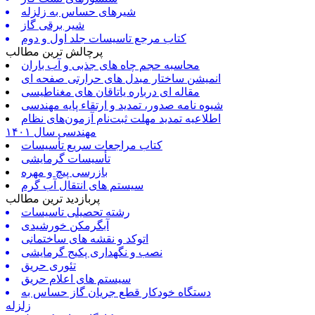
شیرهای حساس به زلزله
شیر برقی گاز
کتاب مرجع تاسیسات جلد اول و دوم
پرچالش ترین مطالب
محاسبه حجم چاه های جذبی و آب باران
انمیشن ساختار مبدل های حرارتی صفحه ای
مقاله ای درباره یاتاقان های مغناطیسی
شیوه نامه صدور، تمدید و ارتقاء پایه مهندسی
اطلاعیه تمدید مهلت ثبت‌نام آزمون‌های نظام
مهندسی سال ۱۴۰۱
کتاب مراجعات سریع تأسیسات
تأسیسات گرمایشی
بازرسی پیچ و مهره
سیستم های انتقال آب گرم
پربازدید ترین مطالب
رشته تحصیلی تاسیسات
آبگرمکن خورشیدی
اتوکد و نقشه های ساختمانی
نصب و نگهداری پکیج گرمایشی
تئوری حریق
سیستم های اعلام حریق
دستگاه خودکار قطع جریان گاز حساس به
زلزله