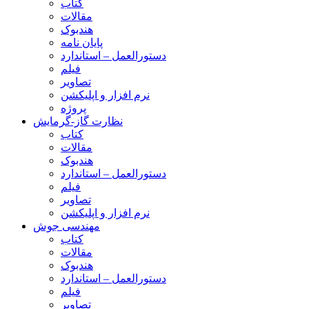
کتاب
مقالات
هندبوک
پایان نامه
دستورالعمل – استاندارد
فیلم
تصاویر
نرم افزار و اپلیکشن
پروژه
نظارت گاز-گرمایش
کتاب
مقالات
هندبوک
دستورالعمل – استاندارد
فیلم
تصاویر
نرم افزار و اپلیکشن
مهندسی جوش
کتاب
مقالات
هندبوک
دستورالعمل – استاندارد
فیلم
تصاویر