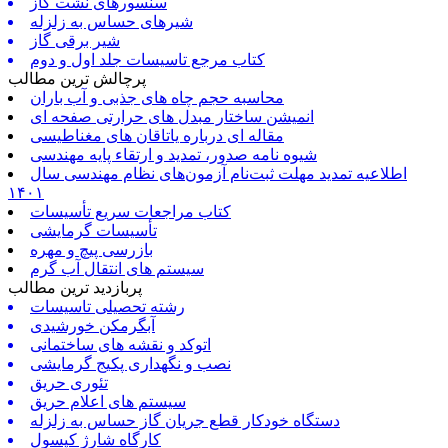
سنسورهای نشت گاز
شیرهای حساس به زلزله
شیر برقی گاز
کتاب مرجع تاسیسات جلد اول و دوم
پرچالش ترین مطالب
محاسبه حجم چاه های جذبی و آب باران
انمیشن ساختار مبدل های حرارتی صفحه ای
مقاله ای درباره یاتاقان های مغناطیسی
شیوه نامه صدور، تمدید و ارتقاء پایه مهندسی
اطلاعیه تمدید مهلت ثبت‌نام آزمون‌های نظام مهندسی سال
۱۴۰۱
کتاب مراجعات سریع تأسیسات
تأسیسات گرمایشی
بازرسی پیچ و مهره
سیستم های انتقال آب گرم
پربازدید ترین مطالب
رشته تحصیلی تاسیسات
آبگرمکن خورشیدی
اتوکد و نقشه های ساختمانی
نصب و نگهداری پکیج گرمایشی
تئوری حریق
سیستم های اعلام حریق
دستگاه خودکار قطع جریان گاز حساس به زلزله
کارگاه شارژ کپسول