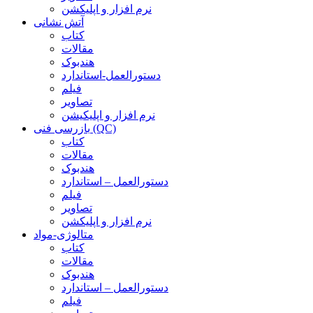
نرم افزار و اپلیکشن
آتش نشانی
کتاب
مقالات
هندبوک
دستورالعمل-استاندارد
فیلم
تصاویر
نرم افزار و اپلیکیشن
بازرسی فنی (QC)
کتاب
مقالات
هندبوک
دستورالعمل – استاندارد
فیلم
تصاویر
نرم افزار و اپلیکشن
متالوژی-مواد
کتاب
مقالات
هندبوک
دستورالعمل – استاندارد
فیلم