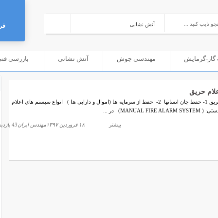
فر
گاز-گرمایش
مهندسی جوش
آتش نشانی
بازرسی فنی (C
لام حریق
هدف از اجرای سیستم اعلام حریق 1- ﺣﻔﻆ ﺟﺎن اﻧﺴﺎﻧﮭﺎ 2- ﺣﻔﻆ از ﺳﺮﻣﺎیه ھﺎ (اﻣﻮال و داراﯾﯽ ھﺎ ) اﻧﻮاع ﺳﯿﺴﺘﻢ ﻫﺎي اﻋﻼم
بیشتر
۱۸ فروردین ۱۳۹۷
مهندس ایران
43 بازدید