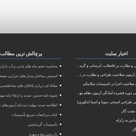
اخبار سایت
پرچالش ترین مطالب
نظارت بر فاضلاب، آبرسانی و گرمایش رادیاتور
محاسبه حجم چاه های جذبی و آب باران
ون صلاحیت طراحی و نظارت در تاسیسات مکانیکی
انمیشن ساختار مبدل های حرارتی صفحه
صلاحیت اجرا در تاسیسات مکانیکی
مقاله ای درباره یاتاقان های مغناطیسی
 آمادگی آزمون نظام مهندسی در رشته طراحی و نظارت تاسیسات مکانیکی ساختمان
شیوه نامه صدور، تمدید و ارتقاء پایه مه
ی طراحی استخر، سونا و اسپا (جکوزی)
اطلاعیه تمدید مهلت ثبت‌نام آزمون‌های نظام مهند
نشت گاز
کتاب مراجعات سریع تأسیسات
س به زلزله
تأسیسات گرمایشی
از
بازرسی پیچ و مهره