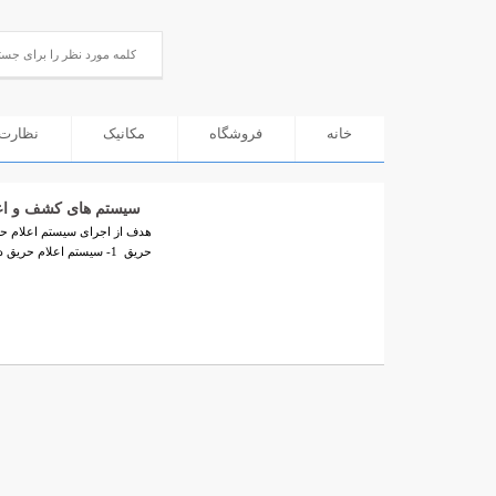
خانه
فروشگاه
مکانیک
نظارت 
سیستم های کشف و اع
ﺣﺮﯾﻖ 1- سیستم اعلام حریق دﺳﺘﯽ: ( MANUAL FIRE ALARM SYSTEM) در ...