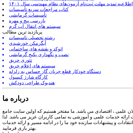
اطلاعیه تمدید مهلت ثبت‌نام آزمون‌های نظام مهندسی سال ۱۴۰۱
کتاب مراجعات سریع تأسیسات
تأسیسات گرمایشی
بازرسی پیچ و مهره
سیستم های انتقال آب گرم
پربازدید ترین مطالب
رشته تحصیلی تاسیسات
آبگرمکن خورشیدی
اتوکد و نقشه های ساختمانی
نصب و نگهداری پکیج گرمایشی
تئوری حریق
سیستم های اعلام حریق
دستگاه خودکار قطع جریان گاز حساس به زلزله
کارگاه شارژ کپسول
هندبوک طراحی دودکش
درباره ما
ن علمی ، اقتصادی می باشد. ما مفتخر هستیم که اولین سایت جامع
ارائه خدمات علمی و آموزشی به تمامی کاربران عزیز می باشد. لذا
ادات و پیشنهادات سازنده خود ما را در ادامه مسیر و ارائه خدمات
بهتر یاری فرمایید.