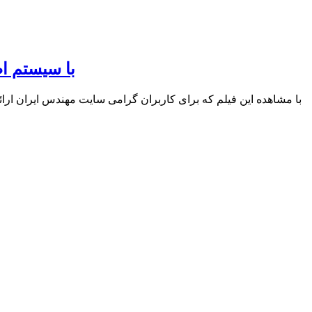
با سیستم ا
هندس ایران ارائه شده با سیستم اطفایی هوا/فوم فشرده چرخ دار آشنا خواهید شد !؟