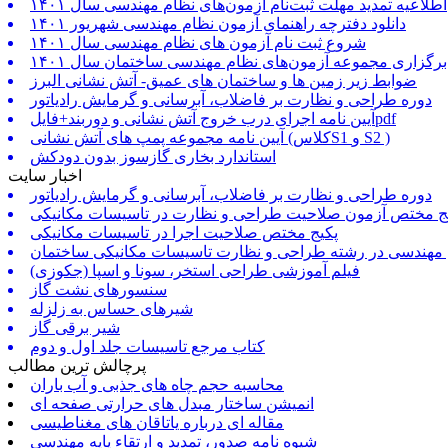
اطلاعیه تمدید مهلت ثبت‌نام آزمون‌های نظام مهندسی سال ۱۴۰۱
دانلود دفترچه راهنمای آزمون نظام مهندسی شهریور ۱۴۰۱
شروع ثبت نام آزمون های نظام مهندسی سال ۱۴۰۱
برگزاری مجموعه آزمون‌های نظام مهندسی ساختمان سال ۱۴۰۱
ضوابط زیر زمین ها و ساختمان های عمیق- آتش نشانی البرز
دوره طراحی و نظارت بر فاضلاب، آبرسانی و گرمایش رادیاتور
آیین نامه اجرای درب خروج آتش نشانی و دوربند+فایلpdf
آیین نامه مجموعه پمپ های آتش نشانی (کلاسS1 و S2 )
استاندارد بخاری گازسوز بدون دودکش
اخبار سایت
دوره طراحی و نظارت بر فاضلاب، آبرسانی و گرمایش رادیاتور
ج مختص آزمون صلاحیت طراحی و نظارت در تاسیسات مکانیکی
پکیج مختص صلاحیت اجرا در تاسیسات مکانیکی
 مهندسی در رشته طراحی و نظارت تاسیسات مکانیکی ساختمان
فیلم آموزشی طراحی استخر، سونا و اسپا (جکوزی)
سنسورهای نشت گاز
شیرهای حساس به زلزله
شیر برقی گاز
کتاب مرجع تاسیسات جلد اول و دوم
پرچالش ترین مطالب
محاسبه حجم چاه های جذبی و آب باران
انمیشن ساختار مبدل های حرارتی صفحه ای
مقاله ای درباره یاتاقان های مغناطیسی
شیوه نامه صدور، تمدید و ارتقاء پایه مهندسی