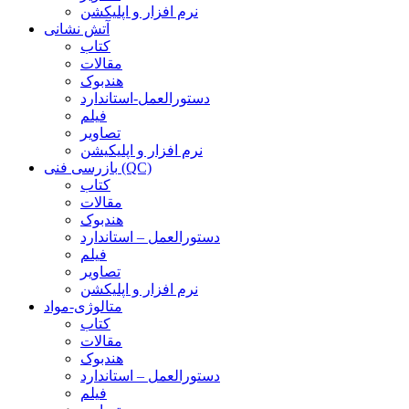
نرم افزار و اپلیکشن
آتش نشانی
کتاب
مقالات
هندبوک
دستورالعمل-استاندارد
فیلم
تصاویر
نرم افزار و اپلیکیشن
بازرسی فنی (QC)
کتاب
مقالات
هندبوک
دستورالعمل – استاندارد
فیلم
تصاویر
نرم افزار و اپلیکشن
متالوژی-مواد
کتاب
مقالات
هندبوک
دستورالعمل – استاندارد
فیلم