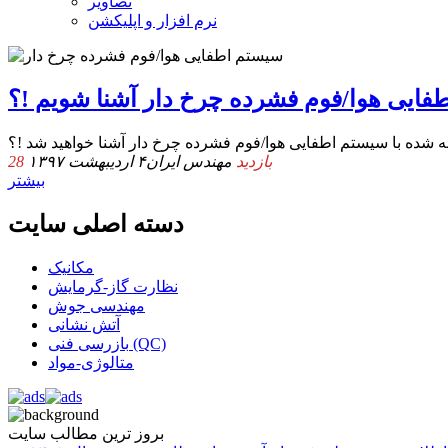
تصاویر
نرم افزار و اپلیکشن
طفایی هوا/فوم فشرده چرخ دار آشنا شویم !؟
28 بازدید
مهندس ایران
۴ اردیبهشت ۱۳۹۷
بیشتر
دسته اصلی سایت
مکانیک
نظارت گاز-گرمایش
مهندسی جوش
آتش نشانی
بازرسی فنی (QC)
متالوژی-مواد
بروز ترین مطالب سایت