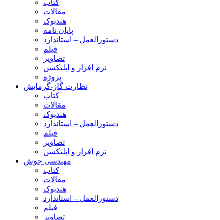
کتاب
مقالات
هندبوک
پایان نامه
دستورالعمل – استاندارد
فیلم
تصاویر
نرم افزار و اپلیکشن
پروژه
نظارت گاز-گرمایش
کتاب
مقالات
هندبوک
دستورالعمل – استاندارد
فیلم
تصاویر
نرم افزار و اپلیکشن
مهندسی جوش
کتاب
مقالات
هندبوک
دستورالعمل – استاندارد
فیلم
تصاویر