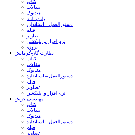
کتاب
مقالات
هندبوک
پایان نامه
دستورالعمل – استاندارد
فیلم
تصاویر
نرم افزار و اپلیکشن
پروژه
نظارت گاز-گرمایش
کتاب
مقالات
هندبوک
دستورالعمل – استاندارد
فیلم
تصاویر
نرم افزار و اپلیکشن
مهندسی جوش
کتاب
مقالات
هندبوک
دستورالعمل – استاندارد
فیلم
تصاویر