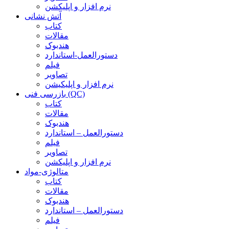
نرم افزار و اپلیکشن
آتش نشانی
کتاب
مقالات
هندبوک
دستورالعمل-استاندارد
فیلم
تصاویر
نرم افزار و اپلیکیشن
بازرسی فنی (QC)
کتاب
مقالات
هندبوک
دستورالعمل – استاندارد
فیلم
تصاویر
نرم افزار و اپلیکشن
متالوژی-مواد
کتاب
مقالات
هندبوک
دستورالعمل – استاندارد
فیلم