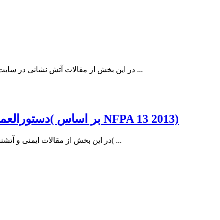
در این بخش از مقالات آتش نشانی در سایت مهندس ایران درباره معرفی سیستم اطفاء حریق اسپرینکلر نوع خشک توضیح خواهیم داد. برخلاف سیستم مدل تر ، آب تحت فشار درون ...
دستورالعمل و راهنمای طراحی، محاسبه و نصب شبکه های بارنده خودکار اطفاء حریق ( اسپرینکلر ها )( بر اساس NFPA 13 2013)
در این بخش از مقالات ایمنی و آتشنشانی در سایت مهندس ایران درباره دستورالعمل و راهنماي طراحي، محاسبه و نصب شبكه هاي بارنده خودكار اطفاء حريق ( اسپرينكلر ها )( ...