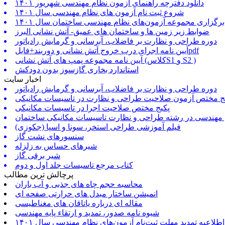
دانلود دفترچه راهنمای آزمون نظام مهندسی شهریور ۱۴۰۱
شروع ثبت نام آزمون های نظام مهندسی سال ۱۴۰۱
برگزاری مجموعه آزمون‌های نظام مهندسی ساختمان سال ۱۴۰۱
ضوابط زیر زمین ها و ساختمان های عمیق- آتش نشانی البرز
دوره طراحی و نظارت بر فاضلاب، آبرسانی و گرمایش رادیاتور
آیین نامه اجرای درب خروج آتش نشانی و دوربند+فایلpdf
آیین نامه مجموعه پمپ های آتش نشانی (کلاسS1 و S2 )
استاندارد بخاری گازسوز بدون دودکش
اخبار سایت
دوره طراحی و نظارت بر فاضلاب، آبرسانی و گرمایش رادیاتور
ج مختص آزمون صلاحیت طراحی و نظارت در تاسیسات مکانیکی
پکیج مختص صلاحیت اجرا در تاسیسات مکانیکی
 مهندسی در رشته طراحی و نظارت تاسیسات مکانیکی ساختمان
فیلم آموزشی طراحی استخر، سونا و اسپا (جکوزی)
سنسورهای نشت گاز
شیرهای حساس به زلزله
شیر برقی گاز
کتاب مرجع تاسیسات جلد اول و دوم
پرچالش ترین مطالب
محاسبه حجم چاه های جذبی و آب باران
انمیشن ساختار مبدل های حرارتی صفحه ای
مقاله ای درباره یاتاقان های مغناطیسی
شیوه نامه صدور، تمدید و ارتقاء پایه مهندسی
اطلاعیه تمدید مهلت ثبت‌نام آزمون‌های نظام مهندسی سال ۱۴۰۱