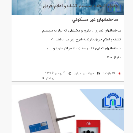
ﺟﺪول اﻧﺘﺨﺎب سیستم ﻛﺸﻒ و اﻋﻼم ﺣﺮﯾﻖ
ﺳﺎﺧﺘﻤﺎﻧﮭﺎی ﻏﯿﺮ ﻣﺴﻜﻮﻧﻲ
ﺳﺎﺧﺘﻤﺎﻧﻬﺎي ﺗﺠﺎري ، اداري و ﻣﺨﺘﻠﻄﯽ ﮐﻪ ﻧﯿﺎز ﺑﻪ ﺳﯿﺴﺘﻢ
ﮐﺸﻒ و اﻋﻼم ﺣﺮﯾﻖ دارﻧﺪبه شرح زیر می باشند: 1-
ﺳﺎﺧﺘﻤﺎﻧﮭﺎی ﺗﺠﺎری ﺗﮏ واﺣﺪ (ﻣﺎﻧﻨﺪ ﻣﺮاﮐﺮ ﺧﺮﯾﺪ و ...) ﺑﺎ
ﻣﺘﺮاژ ۵٠٠ ...
19 بازدید
مهندس ایران
۴ بهمن ۱۳۹۶
بیشتر