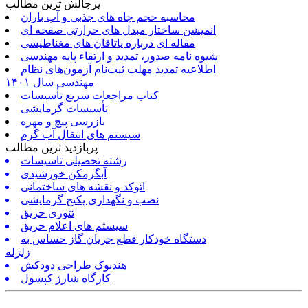
پرچالش ترین مطالب
محاسبه حجم چاه های جذبی و آب باران
انمیشن ساختار مبدل های حرارتی صفحه ای
مقاله ای درباره یاتاقان های مغناطیسی
شیوه نامه صدور، تمدید و ارتقاء پایه مهندسی
اطلاعیه تمدید مهلت ثبت‌نام آزمون‌های نظام
مهندسی سال ۱۴۰۱
کتاب مراجعات سریع تأسیسات
تأسیسات گرمایشی
بازرسی پیچ و مهره
سیستم های انتقال آب گرم
پربازدید ترین مطالب
رشته تحصیلی تاسیسات
آبگرمکن خورشیدی
اتوکد و نقشه های ساختمانی
نصب و نگهداری پکیج گرمایشی
تئوری حریق
سیستم های اعلام حریق
دستگاه خودکار قطع جریان گاز حساس به
زلزله
هندبوک طراحی دودکش
کارگاه شارژ کپسول