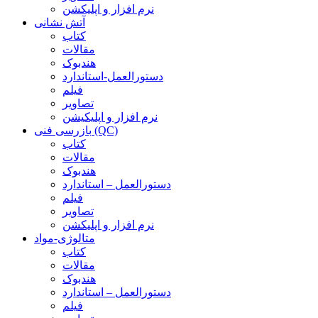
نرم افزار و اپلیکشن
آتش نشانی
کتاب
مقالات
هندبوک
دستورالعمل-استاندارد
فیلم
تصاویر
نرم افزار و اپلیکیشن
بازرسی فنی (QC)
کتاب
مقالات
هندبوک
دستورالعمل – استاندارد
فیلم
تصاویر
نرم افزار و اپلیکشن
متالوژی-مواد
کتاب
مقالات
هندبوک
دستورالعمل – استاندارد
فیلم