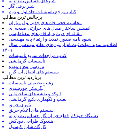
شیرهای حساس به زلزله
شیر برقی گاز
کتاب مرجع تاسیسات جلد اول و دوم
پرچالش ترین مطالب
محاسبه حجم چاه های جذبی و آب باران
انمیشن ساختار مبدل های حرارتی صفحه ای
مقاله ای درباره یاتاقان های مغناطیسی
شیوه نامه صدور، تمدید و ارتقاء پایه مهندسی
اطلاعیه تمدید مهلت ثبت‌نام آزمون‌های نظام مهندسی سال
۱۴۰۱
کتاب مراجعات سریع تأسیسات
تأسیسات گرمایشی
بازرسی پیچ و مهره
سیستم های انتقال آب گرم
پربازدید ترین مطالب
رشته تحصیلی تاسیسات
آبگرمکن خورشیدی
اتوکد و نقشه های ساختمانی
نصب و نگهداری پکیج گرمایشی
تئوری حریق
سیستم های اعلام حریق
دستگاه خودکار قطع جریان گاز حساس به زلزله
هندبوک طراحی دودکش
کارگاه شارژ کپسول