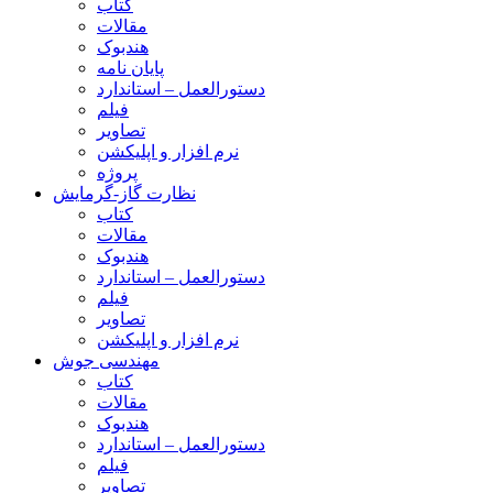
کتاب
مقالات
هندبوک
پایان نامه
دستورالعمل – استاندارد
فیلم
تصاویر
نرم افزار و اپلیکشن
پروژه
نظارت گاز-گرمایش
کتاب
مقالات
هندبوک
دستورالعمل – استاندارد
فیلم
تصاویر
نرم افزار و اپلیکشن
مهندسی جوش
کتاب
مقالات
هندبوک
دستورالعمل – استاندارد
فیلم
تصاویر