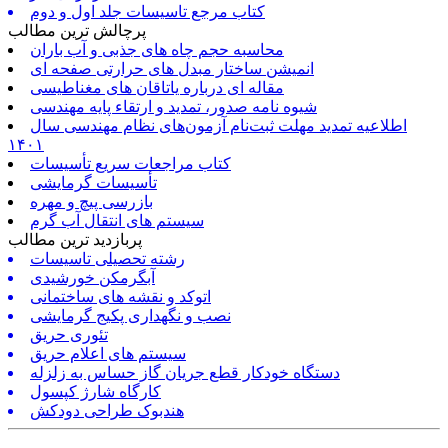
کتاب مرجع تاسیسات جلد اول و دوم
پرچالش ترین مطالب
محاسبه حجم چاه های جذبی و آب باران
انمیشن ساختار مبدل های حرارتی صفحه ای
مقاله ای درباره یاتاقان های مغناطیسی
شیوه نامه صدور، تمدید و ارتقاء پایه مهندسی
اطلاعیه تمدید مهلت ثبت‌نام آزمون‌های نظام مهندسی سال
۱۴۰۱
کتاب مراجعات سریع تأسیسات
تأسیسات گرمایشی
بازرسی پیچ و مهره
سیستم های انتقال آب گرم
پربازدید ترین مطالب
رشته تحصیلی تاسیسات
آبگرمکن خورشیدی
اتوکد و نقشه های ساختمانی
نصب و نگهداری پکیج گرمایشی
تئوری حریق
سیستم های اعلام حریق
دستگاه خودکار قطع جریان گاز حساس به زلزله
کارگاه شارژ کپسول
هندبوک طراحی دودکش