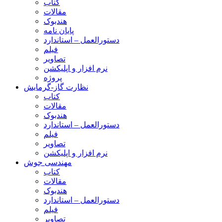
کتاب
مقالات
هندبوک
پایان نامه
دستورالعمل – استاندارد
فیلم
تصاویر
نرم افزار و اپلیکشن
پروژه
نظارت گاز-گرمایش
کتاب
مقالات
هندبوک
دستورالعمل – استاندارد
فیلم
تصاویر
نرم افزار و اپلیکشن
مهندسی جوش
کتاب
مقالات
هندبوک
دستورالعمل – استاندارد
فیلم
تصاویر