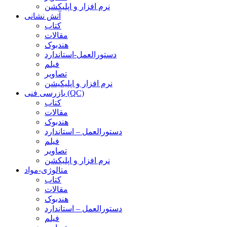
نرم افزار و اپلیکشن
آتش نشانی
کتاب
مقالات
هندبوک
دستورالعمل-استاندارد
فیلم
تصاویر
نرم افزار و اپلیکیشن
بازرسی فنی (QC)
کتاب
مقالات
هندبوک
دستورالعمل – استاندارد
فیلم
تصاویر
نرم افزار و اپلیکشن
متالوژی-مواد
کتاب
مقالات
هندبوک
دستورالعمل – استاندارد
فیلم