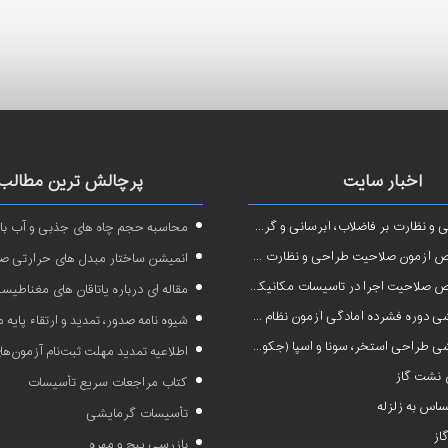
اخبار سایت
پرچالش ترین مطالب
نظارت بر فاضلاب، آبرسانی و گرمایش رادیاتور
محاسبه حجم چاه های جذبی و آب بار
ون صلاحیت طراحی و نظارت در تاسیسات مکانیکی
انمیشن ساختار مبدل های حرارتی ص
صلاحیت اجرا در تاسیسات مکانیکی
مقاله ای درباره یاتاقان های مغناطیس
 آمادگی آزمون نظام مهندسی در رشته طراحی و نظارت تاسیسات مکانیکی ساختمان
شیوه نامه صدور، تمدید و ارتقاء پایه
 طراحی استخر، سونا و اسپا (جکوزی)
اطلاعیه تمدید مهلت ثبت‌نام آزمون‌های نظام مهن
نشت گاز
کتاب مراجعات سریع تأسیسات
اس به زلزله
تأسیسات گرمایشی
از
بازرسی پیچ و مهره