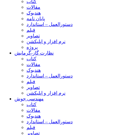
کتاب
مقالات
هندبوک
پایان نامه
دستورالعمل – استاندارد
فیلم
تصاویر
نرم افزار و اپلیکشن
پروژه
نظارت گاز-گرمایش
کتاب
مقالات
هندبوک
دستورالعمل – استاندارد
فیلم
تصاویر
نرم افزار و اپلیکشن
مهندسی جوش
کتاب
مقالات
هندبوک
دستورالعمل – استاندارد
فیلم
تصاویر