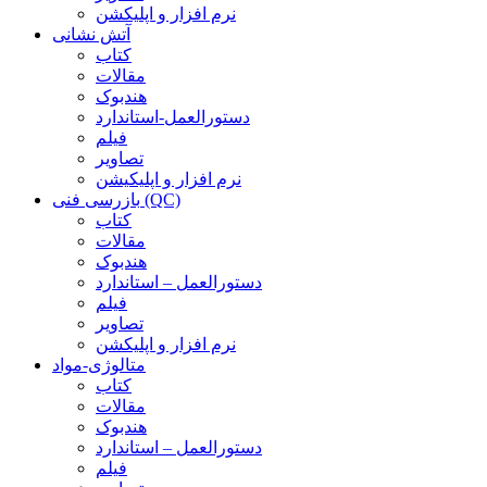
نرم افزار و اپلیکشن
آتش نشانی
کتاب
مقالات
هندبوک
دستورالعمل-استاندارد
فیلم
تصاویر
نرم افزار و اپلیکیشن
بازرسی فنی (QC)
کتاب
مقالات
هندبوک
دستورالعمل – استاندارد
فیلم
تصاویر
نرم افزار و اپلیکشن
متالوژی-مواد
کتاب
مقالات
هندبوک
دستورالعمل – استاندارد
فیلم