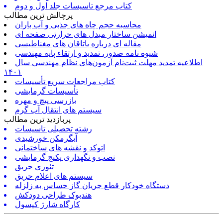
کتاب مرجع تاسیسات جلد اول و دوم
پرچالش ترین مطالب
محاسبه حجم چاه های جذبی و آب باران
انمیشن ساختار مبدل های حرارتی صفحه ای
مقاله ای درباره یاتاقان های مغناطیسی
شیوه نامه صدور، تمدید و ارتقاء پایه مهندسی
اطلاعیه تمدید مهلت ثبت‌نام آزمون‌های نظام مهندسی سال
۱۴۰۱
کتاب مراجعات سریع تأسیسات
تأسیسات گرمایشی
بازرسی پیچ و مهره
سیستم های انتقال آب گرم
پربازدید ترین مطالب
رشته تحصیلی تاسیسات
آبگرمکن خورشیدی
اتوکد و نقشه های ساختمانی
نصب و نگهداری پکیج گرمایشی
تئوری حریق
سیستم های اعلام حریق
دستگاه خودکار قطع جریان گاز حساس به زلزله
هندبوک طراحی دودکش
کارگاه شارژ کپسول