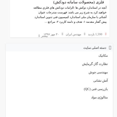
فلزی (محصولات سامانه دودکش)
آنچه در استاندارد دوکش ها -الزامات دودكش هاي فلزي مطالعه
خواهید کرد به شرح زیر می باشد: فهرست مندرجات عنوان
آشنائی با سازمان ملی استاندارد کمیسیون فنی تدوین استاندارد
پیش گفتار مقدمه ۱- هدف و دامنه کاربرد ۲- مراجع ...
1,590 بازدید
مهندس ایران
۳۰ مهر ۱۳۹۷
بیشتر
دسته اصلی سایت
مکانیک
نظارت گاز-گرمایش
مهندسی جوش
آتش نشانی
بازرسی فنی (QC)
متالوژی-مواد