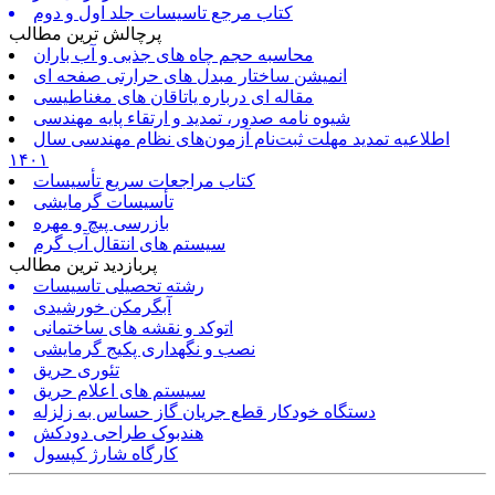
کتاب مرجع تاسیسات جلد اول و دوم
پرچالش ترین مطالب
محاسبه حجم چاه های جذبی و آب باران
انمیشن ساختار مبدل های حرارتی صفحه ای
مقاله ای درباره یاتاقان های مغناطیسی
شیوه نامه صدور، تمدید و ارتقاء پایه مهندسی
اطلاعیه تمدید مهلت ثبت‌نام آزمون‌های نظام مهندسی سال
۱۴۰۱
کتاب مراجعات سریع تأسیسات
تأسیسات گرمایشی
بازرسی پیچ و مهره
سیستم های انتقال آب گرم
پربازدید ترین مطالب
رشته تحصیلی تاسیسات
آبگرمکن خورشیدی
اتوکد و نقشه های ساختمانی
نصب و نگهداری پکیج گرمایشی
تئوری حریق
سیستم های اعلام حریق
دستگاه خودکار قطع جریان گاز حساس به زلزله
هندبوک طراحی دودکش
کارگاه شارژ کپسول