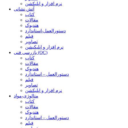
نرم افزار و اپلیکشن
آتش نشانی
کتاب
مقالات
هندبوک
دستورالعمل-استاندارد
فیلم
تصاویر
نرم افزار و اپلیکیشن
بازرسی فنی (QC)
کتاب
مقالات
هندبوک
دستورالعمل – استاندارد
فیلم
تصاویر
نرم افزار و اپلیکشن
متالوژی-مواد
کتاب
مقالات
هندبوک
دستورالعمل – استاندارد
فیلم