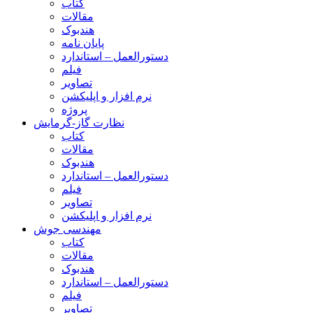
کتاب
مقالات
هندبوک
پایان نامه
دستورالعمل – استاندارد
فیلم
تصاویر
نرم افزار و اپلیکشن
پروژه
نظارت گاز-گرمایش
کتاب
مقالات
هندبوک
دستورالعمل – استاندارد
فیلم
تصاویر
نرم افزار و اپلیکشن
مهندسی جوش
کتاب
مقالات
هندبوک
دستورالعمل – استاندارد
فیلم
تصاویر