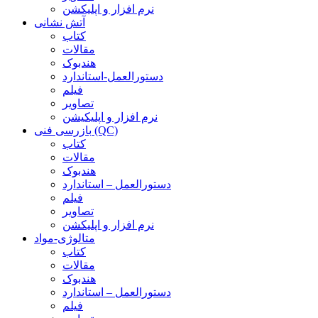
نرم افزار و اپلیکشن
آتش نشانی
کتاب
مقالات
هندبوک
دستورالعمل-استاندارد
فیلم
تصاویر
نرم افزار و اپلیکیشن
بازرسی فنی (QC)
کتاب
مقالات
هندبوک
دستورالعمل – استاندارد
فیلم
تصاویر
نرم افزار و اپلیکشن
متالوژی-مواد
کتاب
مقالات
هندبوک
دستورالعمل – استاندارد
فیلم