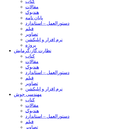
کتاب
مقالات
هندبوک
پایان نامه
دستورالعمل – استاندارد
فیلم
تصاویر
نرم افزار و اپلیکشن
پروژه
نظارت گاز-گرمایش
کتاب
مقالات
هندبوک
دستورالعمل – استاندارد
فیلم
تصاویر
نرم افزار و اپلیکشن
مهندسی جوش
کتاب
مقالات
هندبوک
دستورالعمل – استاندارد
فیلم
تصاویر