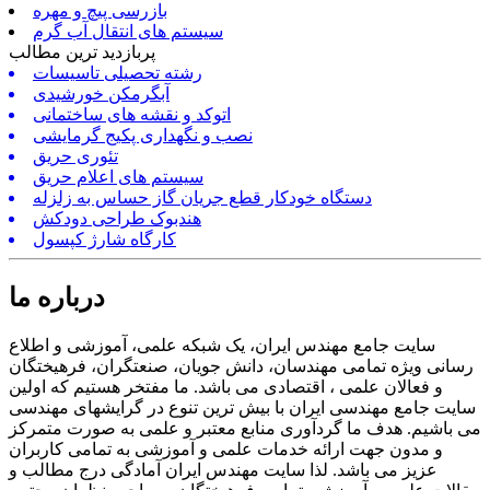
بازرسی پیچ و مهره
سیستم های انتقال آب گرم
پربازدید ترین مطالب
رشته تحصیلی تاسیسات
آبگرمکن خورشیدی
اتوکد و نقشه های ساختمانی
نصب و نگهداری پکیج گرمایشی
تئوری حریق
سیستم های اعلام حریق
دستگاه خودکار قطع جریان گاز حساس به زلزله
هندبوک طراحی دودکش
کارگاه شارژ کپسول
درباره ما
سایت جامع مهندس ایران، یک شبکه علمی، آموزشی و اطلاع
رسانی ویژه تمامی مهندسان، دانش جویان، صنعتگران، فرهیختگان
و فعالان علمی ، اقتصادی می باشد. ما مفتخر هستیم که اولین
سایت جامع مهندسی ایران با بیش ترین تنوع در گرایشهای مهندسی
می باشیم. هدف ما گردآوری منابع معتبر و علمی به صورت متمرکز
و مدون جهت ارائه خدمات علمی و آموزشی به تمامی کاربران
عزیز می باشد. لذا سایت مهندس ایران آمادگی درج مطالب و