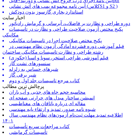
آیین نامه اجرای درب خروج آتش نشانی و دوربند+فایلpdf
آیین نامه مجموعه پمپ های آتش نشانی (کلاسS1 و S2 )
استاندارد بخاری گازسوز بدون دودکش
اخبار سایت
دوره طراحی و نظارت بر فاضلاب، آبرسانی و گرمایش رادیاتور
پکیج مختص آزمون صلاحیت طراحی و نظارت در تاسیسات
مکانیکی
پکیج مختص صلاحیت اجرا در تاسیسات مکانیکی
فیلم آموزشی دوره فشرده آمادگی آزمون نظام مهندسی در
رشته طراحی و نظارت تاسیسات مکانیکی ساختمان
فیلم آموزشی طراحی استخر، سونا و اسپا (جکوزی)
سنسورهای نشت گاز
شیرهای حساس به زلزله
شیر برقی گاز
کتاب مرجع تاسیسات جلد اول و دوم
پرچالش ترین مطالب
محاسبه حجم چاه های جذبی و آب باران
انمیشن ساختار مبدل های حرارتی صفحه ای
مقاله ای درباره یاتاقان های مغناطیسی
شیوه نامه صدور، تمدید و ارتقاء پایه مهندسی
اطلاعیه تمدید مهلت ثبت‌نام آزمون‌های نظام مهندسی سال
۱۴۰۱
کتاب مراجعات سریع تأسیسات
تأسیسات گرمایشی