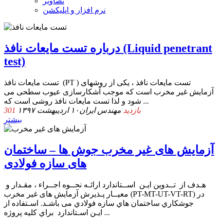
تصاویر
نرم افزار و اپلیکشن
درباره تست مایعات نافذ (Liquid penetrant
test)
تست مایعات نافذ (PT ) تست مایعات نافذ ، یکی از روشهای
آزمایش غیر مخرب است که موجب آشکارسازی عیوب سطحی می
شود و لذا تست مایعات نافذ روشی است که ...
301 بازدید
مهندس ایران
۱۰ اردیبهشت ۱۳۹۷
بیشتر
آزمایش های غیر مخرب ﺟﻮش ﻫﺎ – ﺳﺎﺧﺘﻤﺎن
ﻫﺎی ﺳﺎزه ﻓﻮﻻدی
ﻫـﺪف از ﺗــﺪوﯾﻦ اﯾـﻦ اﺳــﺘﺎﻧﺪارد اراﺋـﻪ ﻧﺤــﻮه اﺟــﺮاء ، ﻣﻘـﺪار و
ﻣﻌﯿــﺎر ﭘـﺬﯾﺮش آزمایش های غیر مخرب (PT-MT-UT-VT-RT) در
ﺟﻮﺷﮑﺎري ﺳﺎﺧﺘﻤﺎن ﻫﺎي ﺳﺎزه ﻓﻮﻻدي ﻣﯽ ﺑﺎﺷـﺪ. اﺳـﺘﻔﺎده از
اﯾـﻦ اﺳـﺘﺎﻧﺪارد ﺑﺮاي ﮐﻠﯿﻪ ﭘﺮوژه ...