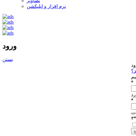
تصاویر
نرم افزار و اپلیکشن
ورود
بستن
ود
د؟
یم
*
د
*