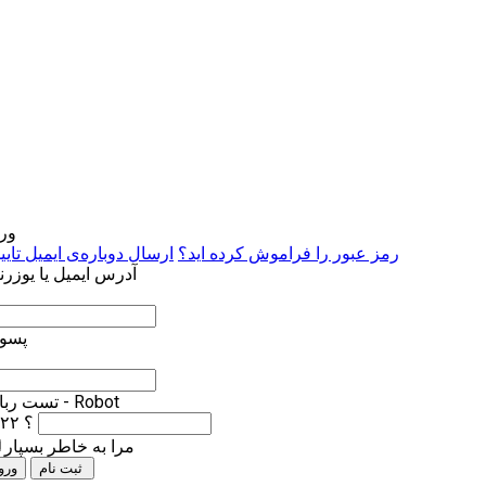
ور
رمز عبور را فراموش کرده اید؟
ارسال دوباره‌ی ایمیل تایی
آدرس ایمیل یا یوزرن
پسور
تست ربات - Robot
۳*۲۲ ؟
مرا به خاطر بسپار