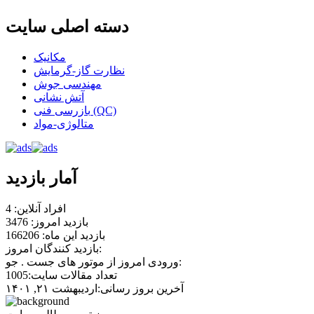
دسته اصلی سایت
مکانیک
نظارت گاز-گرمایش
مهندسی جوش
آتش نشانی
بازرسی فنی (QC)
متالوژی-مواد
آمار بازدید
افراد آنلاین: 4
بازدید امروز: 3476
بازدید این ماه: 166206
بازدید کنندگان امروز:
ورودی امروز از موتور های جست . جو:
تعداد مقالات سایت:1005
آخرین بروز رسانی:اردیبهشت ۲۱, ۱۴۰۱