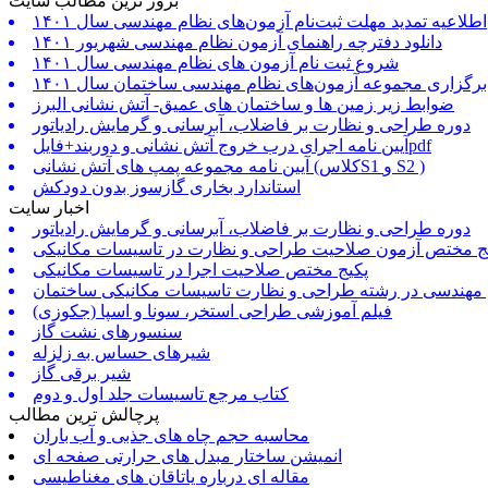
بروز ترین مطالب سایت
اطلاعیه تمدید مهلت ثبت‌نام آزمون‌های نظام مهندسی سال ۱۴۰۱
دانلود دفترچه راهنمای آزمون نظام مهندسی شهریور ۱۴۰۱
شروع ثبت نام آزمون های نظام مهندسی سال ۱۴۰۱
برگزاری مجموعه آزمون‌های نظام مهندسی ساختمان سال ۱۴۰۱
ضوابط زیر زمین ها و ساختمان های عمیق- آتش نشانی البرز
دوره طراحی و نظارت بر فاضلاب، آبرسانی و گرمایش رادیاتور
آیین نامه اجرای درب خروج آتش نشانی و دوربند+فایلpdf
آیین نامه مجموعه پمپ های آتش نشانی (کلاسS1 و S2 )
استاندارد بخاری گازسوز بدون دودکش
اخبار سایت
دوره طراحی و نظارت بر فاضلاب، آبرسانی و گرمایش رادیاتور
ج مختص آزمون صلاحیت طراحی و نظارت در تاسیسات مکانیکی
پکیج مختص صلاحیت اجرا در تاسیسات مکانیکی
 مهندسی در رشته طراحی و نظارت تاسیسات مکانیکی ساختمان
فیلم آموزشی طراحی استخر، سونا و اسپا (جکوزی)
سنسورهای نشت گاز
شیرهای حساس به زلزله
شیر برقی گاز
کتاب مرجع تاسیسات جلد اول و دوم
پرچالش ترین مطالب
محاسبه حجم چاه های جذبی و آب باران
انمیشن ساختار مبدل های حرارتی صفحه ای
مقاله ای درباره یاتاقان های مغناطیسی