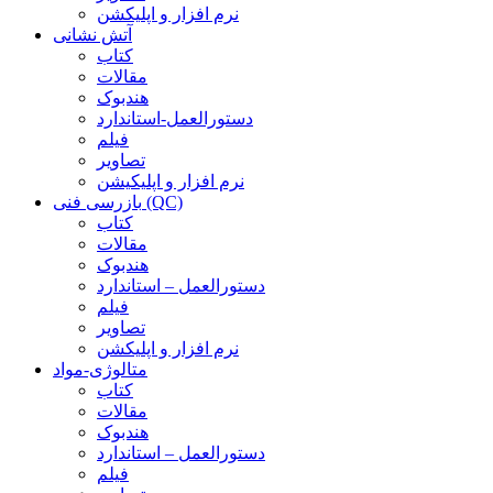
نرم افزار و اپلیکشن
آتش نشانی
کتاب
مقالات
هندبوک
دستورالعمل-استاندارد
فیلم
تصاویر
نرم افزار و اپلیکیشن
بازرسی فنی (QC)
کتاب
مقالات
هندبوک
دستورالعمل – استاندارد
فیلم
تصاویر
نرم افزار و اپلیکشن
متالوژی-مواد
کتاب
مقالات
هندبوک
دستورالعمل – استاندارد
فیلم