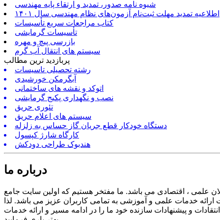
شیوه نامه صدور، تمدید و ارتقاء پایه مهندسی
اطلاعیه تمدید مهلت ثبت‌نام آزمون‌های نظام مهندسی سال ۱۴۰۱
کتاب مراجعات سریع تأسیسات
تأسیسات گرمایشی
بازرسی پیچ و مهره
سیستم های انتقال آب گرم
پربازدید ترین مطالب
رشته تحصیلی تاسیسات
آبگرمکن خورشیدی
اتوکد و نقشه های ساختمانی
نصب و نگهداری پکیج گرمایشی
تئوری حریق
سیستم های اعلام حریق
دستگاه خودکار قطع جریان گاز حساس به زلزله
کارگاه شارژ کپسول
هندبوک طراحی دودکش
درباره ما
ن علمی ، اقتصادی می باشد. ما مفتخر هستیم که اولین سایت جامع
ارائه خدمات علمی و آموزشی به تمامی کاربران عزیز می باشد. لذا
ادات و پیشنهادات سازنده خود ما را در ادامه مسیر و ارائه خدمات
بهتر یاری فرمایید.