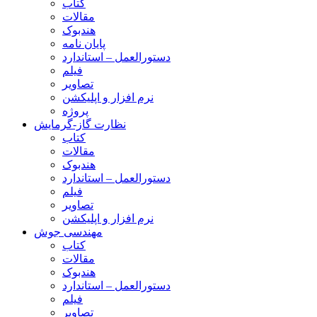
کتاب
مقالات
هندبوک
پایان نامه
دستورالعمل – استاندارد
فیلم
تصاویر
نرم افزار و اپلیکشن
پروژه
نظارت گاز-گرمایش
کتاب
مقالات
هندبوک
دستورالعمل – استاندارد
فیلم
تصاویر
نرم افزار و اپلیکشن
مهندسی جوش
کتاب
مقالات
هندبوک
دستورالعمل – استاندارد
فیلم
تصاویر