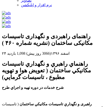
تصاویر
نرم افزار و اپلیکشن
راهنمای راهبردی و نگهداری تاسیسات
مکانیکی ساختمان (نشریه شماره ۴۶۰ )
۲۴ اسفند ۱۳۹۶(3066 روز پیش)
1,098 بازدید
ﺭﺍﻫﻨﻤﺎﻱ ﺭﺍﻫﺒﺮﻱ ﻭ ﻧﮕﻬﺪﺍﺭﻱ ﺗﺎﺳﻴﺴﺎﺕ
ﻣﻜﺎﻧﻴﻜﻲ ﺳﺎﺧﺘﻤﺎﻥ ( ﺗﻌﻮﻳﺾ ﻫﻮﺍ ﻭ ﺗﻬﻮﻳﻪ
ﻣﻄﺒﻮﻉ ، ﺗﺎﺳﻴﺴﺎﺕ ﮔﺮﻣﺎﻳﻲ)
ﺷﺮﺡ ﺧﺪﻣﺎﺕ ﺩﺭ ﺩﻭﺭﻩ ﺗﻬﻴﻪ ﻭ ﺍﺟﺮﺍﻱ ﻃﺮﺡ
راﻫﺒﺮی و ﻧﮕﻬﺪﺍﺭﻱ ﺗﺎﺳﻴﺴﺎﺕ ﻣﻜﺎﻧﻴﻜﻲ ﺳﺎﺧﺘﻤﺎﻥ
( ﺗﺎﺳﯿﺴﺎت