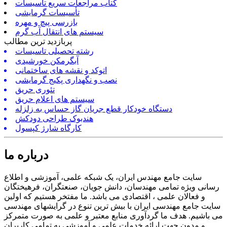
کتاب مراجعات سریع تأسیسات
تأسیسات گرمایشی
بازرسی پیچ و مهره
سیستم های انتقال آب گرم
پربازدید ترین مطالب
رشته تحصیلی تاسیسات
آبگرمکن خورشیدی
اتوکد و نقشه های ساختمانی
نصب و نگهداری پکیج گرمایشی
تئوری حریق
سیستم های اعلام حریق
دستگاه خودکار قطع جریان گاز حساس به زلزله
هندبوک طراحی دودکش
کارگاه شارژ کپسول
درباره ما
سایت جامع مهندس ایران، یک شبکه علمی، آموزشی و اطلاع
رسانی ویژه تمامی مهندسان، دانش جویان، صنعتگران، فرهیختگان
و فعالان علمی ، اقتصادی می باشد. ما مفتخر هستیم که اولین
سایت جامع مهندسی ایران با بیش ترین تنوع در گرایشهای مهندسی
می باشیم. هدف ما گردآوری منابع معتبر و علمی به صورت متمرکز
و مدون جهت ارائه خدمات علمی و آموزشی به تمامی کاربران