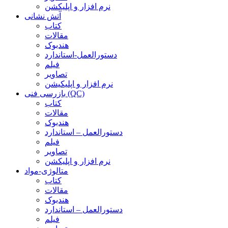
نرم افزار و اپلیکشن
آتش نشانی
کتاب
مقالات
هندبوک
دستورالعمل-استاندارد
فیلم
تصاویر
نرم افزار و اپلیکیشن
بازرسی فنی (QC)
کتاب
مقالات
هندبوک
دستورالعمل – استاندارد
فیلم
تصاویر
نرم افزار و اپلیکشن
متالوژی-مواد
کتاب
مقالات
هندبوک
دستورالعمل – استاندارد
فیلم