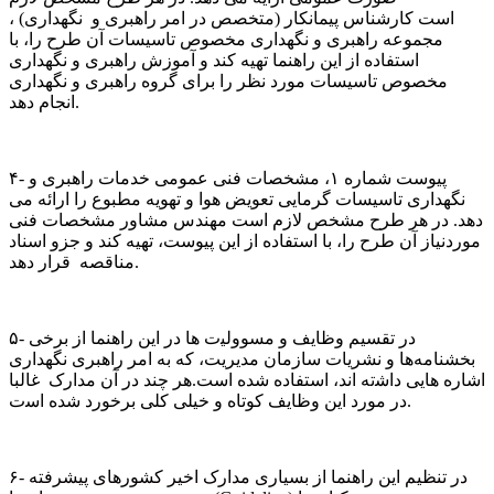
است ﮐﺎرﺷﻨﺎس ﭘﯿﻤﺎﻧﮑﺎر (ﻣﺘﺨﺼﺺ در اﻣﺮ راﻫﺒﺮی و ﻧﮕﻬﺪاری) ،
ﻣﺠﻤﻮعه راﻫﺒﺮی و ﻧﮕﻬﺪاری ﻣﺨﺼﻮص تاسیسات آن طرح را، با
استفاده از اﯾﻦ راﻫﻨﻤﺎ ﺗﻬﯿﻪ ﮐﻨﺪ و آموزش راهبری و نگهداری
مخصوص تاسیسات مورد نظر را برای گروه راهبری و نگهداری
انجام دهد.
۴- ﭘﯿﻮﺳﺖ ﺷﻤﺎره ۱، ﻣﺸﺨﺼﺎت ﻓﻨﯽ ﻋﻤﻮﻣﯽ ﺧﺪﻣﺎت راﻫﺒﺮی و
ﻧﮕﻬﺪاری ﺗﺎﺳﯿﺴﺎت ﮔﺮﻣﺎﯾﯽ تعویض ﻫﻮا و ﺗﻬﻮﯾﻪ ﻣﻄﺒﻮع را ارائه ﻣﯽ
دهد. در ﻫﺮ ﻃﺮح ﻣﺸﺨﺺ ﻻزم اﺳﺖ ﻣﻬﻨﺪس ﻣﺸﺎور ﻣﺸﺨﺼﺎت ﻓﻨﯽ
ﻣﻮردﻧﯿﺎز آن ﻃﺮح را، با استفاده از اﯾﻦ ﭘﯿﻮﺳﺖ، ﺗﻬﯿﻪ ﮐﻨﺪ و ﺟﺰو اﺳﻨﺎد
ﻣﻨﺎﻗﺼﻪ ﻗﺮار دﻫﺪ.
۵- در ﺗﻘﺴﯿﻢ وﻇﺎﯾﻒ و ﻣﺴﻮوﻟﯿت ﻫﺎ در اﯾﻦ راﻫﻨﻤﺎ از ﺑﺮﺧﯽ
ﺑﺨﺸﻨﺎمهﻫﺎ و ﻧﺸﺮﯾﺎت ﺳﺎزﻣﺎن مدیریت، ﮐﻪ ﺑﻪ اﻣﺮ راﻫﺒﺮی ﻧﮕﻬﺪاری
اﺷﺎره ﻫﺎﯾﯽ داﺷته اند، اﺳﺘﻔﺎده ﺷﺪه است.ﻫﺮ ﭼﻨﺪ در آن ﻣﺪارک ﻏﺎﻟﺒﺎ
در ﻣﻮرد اﯾﻦ وﻇﺎیف ﮐﻮﺗﺎه و ﺧﯿﻠﯽ ﮐﻠﯽ ﺑﺮﺧﻮرد ﺷﺪه اﺳت.
۶- در ﺗﻨﻈﯿﻢ اﯾﻦ راﻫﻨﻤﺎ از بسیاری ﻣﺪارک اﺧﯿﺮ ﮐﺸﻮرﻫﺎی ﭘﯿﺸﺮفته