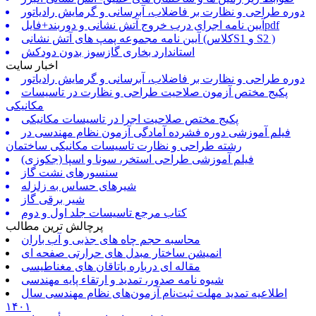
دوره طراحی و نظارت بر فاضلاب، آبرسانی و گرمایش رادیاتور
آیین نامه اجرای درب خروج آتش نشانی و دوربند+فایلpdf
آیین نامه مجموعه پمپ های آتش نشانی (کلاسS1 و S2 )
استاندارد بخاری گازسوز بدون دودکش
اخبار سایت
دوره طراحی و نظارت بر فاضلاب، آبرسانی و گرمایش رادیاتور
پکیج مختص آزمون صلاحیت طراحی و نظارت در تاسیسات
مکانیکی
پکیج مختص صلاحیت اجرا در تاسیسات مکانیکی
فیلم آموزشی دوره فشرده آمادگی آزمون نظام مهندسی در
رشته طراحی و نظارت تاسیسات مکانیکی ساختمان
فیلم آموزشی طراحی استخر، سونا و اسپا (جکوزی)
سنسورهای نشت گاز
شیرهای حساس به زلزله
شیر برقی گاز
کتاب مرجع تاسیسات جلد اول و دوم
پرچالش ترین مطالب
محاسبه حجم چاه های جذبی و آب باران
انمیشن ساختار مبدل های حرارتی صفحه ای
مقاله ای درباره یاتاقان های مغناطیسی
شیوه نامه صدور، تمدید و ارتقاء پایه مهندسی
اطلاعیه تمدید مهلت ثبت‌نام آزمون‌های نظام مهندسی سال
۱۴۰۱