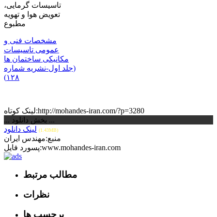
مشخصات فنی و
عمومی تاسیسات
مکانیکی ساختمان ها
(جلد اول-نشریه شماره
۱۲۸)
لینک کوتاه:http://mohandes-iran.com/?p=3280
... بخش دانلود ...
لینک دانلود
(1.43MB)
منبع:مهندس ایران
پسورد فایل:www.mohandes-iran.com
مطالب مرتبط
نظرات
برچسب ها