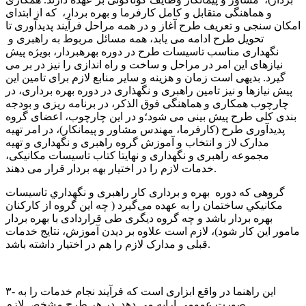
و هماهنگی متقابل و کامل کارفرما و بهره بردار، ﮐﻪ از اﺑﺘﺪای
اﻣﮑﺎن سنجی و تعریف طرح آغاز و در همه مراحل فرآیند پدیدآوری تا
تحویل طرح ادامه می یابد، همه مسائل مربوط به راهبری و
نگهداری مناسب تاسیسات طرح در دوره بهرهبردار، بویژه پیش
نیازهای این امر در مراحل و ساخت و راه اندازی را نیز در بر می
گیرد. ﺑﺪﯾﻬﯽ اﺳﺖ زﻣﺎن و ﻫﺰﯾﻨﻪ و ﺳﺎﯾﺮ ﻣﻨﺎﺑﻊ لازم ﺑﺮای تامین این
پیش نیازها و نیز تامین راهبری و نگهذاری در دوره بهره برداری، در
چارچوب همکاری و هماهنگی فوق الذکر، در برنامه ریزی و بودجه
بندی کلی طرح پیش بینی می شود؛و در اﯾﻦ ﭼﺎرﭼﻮب، اعضای گروه
پدیدآوری طرح (کارفرما، مهندس مشاور و پیمانکار)، در امر تهیه
مدارک لاز و انتخاب و آموزش گروه راهبری و نگهداری و تهیه
مجموعه راهبری و نگهداری و نهایتا کتاب تاسیسات مکانیکی،
خدمات لازم را در اختیار بهه بردار قرار می دهند.
ﮔﺮوﻫﯽ ﮐﻪ دوره ﺑﻬﺮه و ﺑﺮداری ﮐﺎر راﻫﺒﺮی و ﻧﮕﻬﺪﺍﺭﻱ ﺗﺎﺳﻴﺴﺎﺕ
ﻣﻜﺎﻧﻴﻜﻲ ﺳﺎﺧﺘﻤﺎﻥ را ﺑﻪ ﻋﻬﺪه میﮔﯿﺮد ( چه این گروه از کارکنان
بهره بردار باشد و چه گروه دیگری طی قراردادی با بهره بردار
مامور این کار شود)، لازم است علاوه بر دیدن آموزش، نتایج خدمات
قبلی و مدارک لازم را هم در اختیار داشته باشد.
۳- اﯾﻦ راﻫﻨﻤﺎ در واﻗﻊ اﺑﺰاری اﺳﺖ ﮐﻪ ﻓﺮآﯾﻨﺪ ﻧﺠﺎم ﺧﺪﻣﺎت را ﺑﻪ
ﺻﻮرت ﻋﻤﻮﻣﯽ اراﯾﻪ ﻣﯽ دﻫﺪ. در ﻫﺮ ﻃﺮح ﻣﺸﺨﺺ لازم