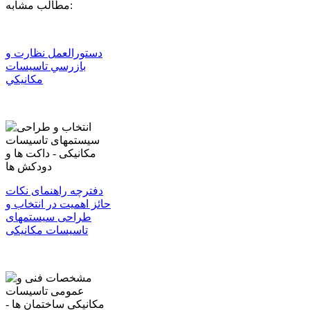
مطالب مشابه:
دﺳﺘﻮراﻟﻌﻤﻞ ﻧﻈﺎرت و
ﺑﺎزرﺳﻲ ﺗﺎﺳﻴﺴﺎت
ﻣﻜﺎﻧﻴﻜﻲ
دفترچه راهنمای نکات
حائز اهمیت در انتخاب و
طراحی سیستمهای
تاسیسات مکانیکی