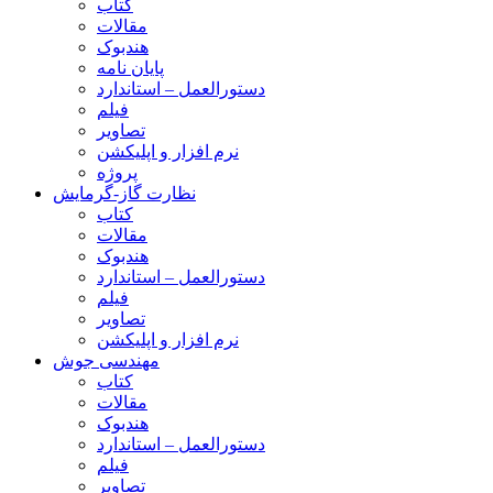
کتاب
مقالات
هندبوک
پایان نامه
دستورالعمل – استاندارد
فیلم
تصاویر
نرم افزار و اپلیکشن
پروژه
نظارت گاز-گرمایش
کتاب
مقالات
هندبوک
دستورالعمل – استاندارد
فیلم
تصاویر
نرم افزار و اپلیکشن
مهندسی جوش
کتاب
مقالات
هندبوک
دستورالعمل – استاندارد
فیلم
تصاویر