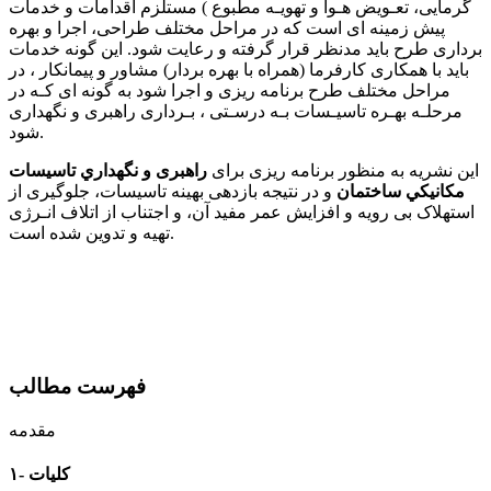
ﮔﺮﻣﺎﯾﯽ، ﺗﻌـﻮﯾﺾ ﻫـﻮا و ﺗﻬﻮﯾـﻪ ﻣﻄﺒﻮع ) ﻣﺴﺘﻠﺰم اﻗﺪاﻣﺎت و ﺧﺪﻣﺎت
ﭘﯿﺶ زﻣﯿﻨﻪ ای اﺳﺖ ﮐﻪ در ﻣﺮاﺣﻞ ﻣﺨﺘﻠﻒ ﻃﺮاﺣﯽ، اﺟﺮا و ﺑﻬﺮه
ﺑﺮداری ﻃﺮح ﺑﺎﯾﺪ ﻣﺪﻧﻈﺮ ﻗﺮار ﮔﺮﻓﺘﻪ و رﻋﺎﯾﺖ ﺷﻮد. اﯾﻦ ﮔﻮﻧﻪ ﺧﺪﻣﺎت
ﺑﺎﯾﺪ ﺑﺎ ﻫﻤﮑﺎری ﮐﺎرﻓﺮﻣﺎ (ﻫﻤﺮاه ﺑﺎ ﺑﻬﺮه ﺑﺮدار) ﻣﺸﺎور و ﭘﯿﻤﺎﻧﮑﺎر ، در
ﻣﺮاﺣﻞ ﻣﺨﺘﻠﻒ ﻃﺮح ﺑﺮﻧﺎﻣﻪ رﯾﺰی و اﺟﺮا ﺷﻮد ﺑﻪ ﮔﻮﻧﻪ ای ﮐـﻪ در
ﻣﺮﺣﻠـﻪ ﺑﻬـﺮه ﺗﺎﺳﯿـﺴﺎت ﺑـﻪ درﺳـﺘﯽ ، ﺑـﺮداری راﻫﺒﺮی و ﻧﮕﻬﺪاری
ﺷﻮد.
اﯾﻦ ﻧﺸﺮﯾﻪ ﺑﻪ ﻣﻨﻈﻮر ﺑﺮﻧﺎﻣﻪ رﯾﺰی ﺑﺮای
راﻫﺒﺮی و ﻧﮕﻬﺪﺍﺭﻱ ﺗﺎﺳﻴﺴﺎﺕ
ﻣﻜﺎﻧﻴﻜﻲ ﺳﺎﺧﺘﻤﺎﻥ
و در ﻧﺘﯿﺠﻪ ﺑﺎزدﻫﯽ ﺑﻬﯿﻨﻪ ﺗﺎﺳﯿﺴﺎت، ﺟﻠﻮﮔﯿﺮی از
اﺳﺘﻬﻼک ﺑﯽ روﯾﻪ و اﻓﺰاﯾﺶ ﻋﻤﺮ ﻣﻔﯿﺪ آن، و اﺟﺘﻨﺎب از اﺗﻼف اﻧـﺮژی
ﺗﻬﯿﻪ و ﺗﺪوﯾﻦ ﺷﺪه اﺳﺖ.
فهرست مطالب
مقدمه
۱- کلیات