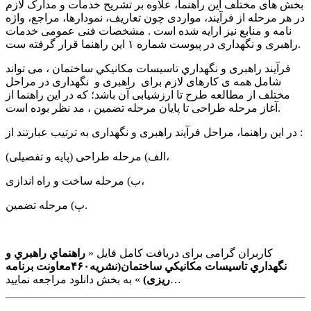
ﺑﺨﺶ ﻫﺎی ﻣﺨﺘﻠﻒ اﯾﻦ راﻫﻨﻤﺎ، ﻋﻼوه ﺑﺮ ﺗﺸﺮﯾﺢ ﺧﺪﻣﺎت و ﻣﺪارک ﻻزم
در ﻫﺮ ﻣﺮﺣﻠﻪ از ﻓﺮآﯾﻨﺪ، ﻣﻮاردی ﭼﻮن ﺗﻌﺎرﯾﻒ، ﻧﻤﻮدارﻫﺎ، ﻣﺮاﺟﻊ، واژه
ﻧﺎﻣﻪ و ﻣﻨﺎﺑﻊ ﻧﯿﺰ اراﯾﻪ ﺷﺪه اﺳت . ﻣﺸﺨﺼﺎت ﻓﻨﯽ ﻋﻤﻮﻣﯽ ﺧﺪﻣﺎت
راﻫﺒﺮی و ﻧﮕﻬﺪاری در ﭘﯿﻮﺳﺖ ﺷﻤﺎره ۱ اﯾﻦ راﻫﻨﻤﺎ ﻗﺮار ﮔﺮﻓﺘﻪ ﺳﺖ.
ﻓﺮآیند راﻫﺒﺮی و ﻧﮕﻬﺪﺍﺭﻱ ﺗﺎﺳﻴﺴﺎﺕ ﻣﻜﺎﻧﻴﻜﻲ ﺳﺎﺧﺘﻤﺎﻥ ، می ﺗﻮاﻧﺪ
ﺷﺎﻣﻞ ﻫﻤﻪ ی ﮐﺎرﻫﺎی ﻻزم ﺑﺮای راﻫﺒﺮی و ﻧﮕﻬﺪاری در ﻣﺮاﺣﻞ
ﻣﺨﺘﻠﻒ از ﻣﻄﺎﻟﻌﻪ ﻃﺮح ﺗﺎ ارزﺷﯿﺎﺑﯽ آن ﺑﺎﺷﺪ؛ ﮐﻪ در اﯾﻦ راﻫﻨﻤﺎ از
آﻏﺎز ﻣﺮﺣﻠﻪ ﻃﺮاﺣﯽ ﺗﺎ ﭘﺎﯾﺎن ﻣﺮﺣﻠﻪ تضمین ، مد ﻧﻈﺮ ﺑﻮده اﺳت.
در اﯾﻦ راﻫﻨﻤﺎ، مراحل ﻓﺮآﯾند راﻫﺒﺮی و ﻧﮕﻬﺪاری ﺑﻪ ﺗﺮﺗﯿﺐ ﻋﺒﺎرﺗﻨﺪ از :
اﻟﻒ) ﻣﺮﺣﻠﻪ ﻃﺮاﺣﯽ (ﭘﺎﯾﻪ و تفصیلی)،
ب) ﻣﺮﺣﻠﻪ ﺳﺎﺧﺖ و راه اﻧﺪازی،
پ) ﻣﺮﺣﻠﻪ ﺗﻀﻤﯿﻦ.
کاربران گرامی برای دریافت کامل فایل «
ﺭﺍﻫﻨﻤﺎﻱ ﺭﺍﻫﺒﺮﻱ ﻭ
ﻧﮕﻬﺪﺍﺭﻱ ﺗﺎﺳﻴﺴﺎﺕ ﻣﻜﺎﻧﻴﻜﻲ ﺳﺎﺧﺘﻤﺎﻥ(نشریه۴۶۰معاونت برنامه
» به بخش دانلود مراجعه نمایید…
ریزی)