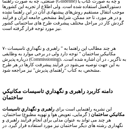
ﺻﻨﻌﺘﯽ، چه به صورت راهنما (Guideline) و ﭼﻪ ﺑﻪ ﺻﻮرت ﮐﺘﺎب ﯾﺎ
دﺳﺘﻮراﻟﻌﻤﻞ استفاده ﺷﺪه اﺳت. وﻟﯽ اﻃﻼع از ﺗﺠﺮبه اﯾﻦ ﮐﺸﻮرﻫﺎ
ﻣﻮﺟﺐ اﻧﺘﻘﺎل ﻣﺴﺘﻘﯿﻢ روشﻫﺎی ﭘﯿﺸﻨﻬﺎدی آﻧﺎن در اﯾﻦ راﻫﻨﻤﺎ ﻧﺸﺪه
و در ﻫﺮ ﻣﻮرد، ﺗﺎ ﺣﺪ ﻣﻤﮑﻦ، ﺷﺮاﯾﻂ ﻣﺸﺨﺺ ﺟﺎﻣﻌﻪ اﯾﺮان و ﻓﺮآﯾﻨﺪ
ﮔﺮدش ﮐﺎر در ﻣﺮاﺣﻞ ﻣﺨﺘﻠﻒ ﭘﯿﺸﺮﻓﺖ ﻃﺮح ﻫﺎی ﺳﺎﺧﺘﻤﺎﻧﯽ ﮐﺸﻮر
ﻧﯿﺰ ﻣﻮرد ﺗﻮﺟﻪ ﻗﺮار ﮔﺮﻓﺘﻪ اﺳﺖ.
۷- ﻫﺮ ﭼﻨﺪ ﻣﻄﺎﻟﺐ اﯾﻦ راﻫﻨﻤﺎ ﺑﻪ ” راﻫﺒﺮی و ﻧﮕﻬﺪﺍﺭﻱ ﺗﺎﺳﻴﺴﺎﺕ
ﻣﻜﺎﻧﻴﻜﻲ ﺳﺎﺧﺘﻤﺎﻥ ” ﺗﻮﺟﻪ دارد وﻟﯽ در ﺑﺮﺧﯽ ﻣﻮارد ﺑﻪ وﻇﺎﯾﻔﯽ
درﺑﺎره ﭘﺬﯾﺮش (Commissioning)، ﺑﻪ ﻧﺎﮔﺰﯾﺮ ، در آن اﺷﺎره ﺷﺪه اﺳت.
ﺑﻪ اﯾﻦ ﺟﻬﺖ ﺗﻮﺻﯿﻪ میﺷﻮد در ﻓﺮآﯾﻨﺪ ﭘﯿﺸﺮﻓﺖ ﮐﺎرﻫﺎ در ﻫﺮ ﻃﺮح
ﻣﺸﺨﺺ، ﺑﻪ ﮐﺘﺎب “راﻫﻨﻤﺎی ﭘﺬﯾﺮش” ﻧﯿﺰ ﻣﺮاجعه ﺷﻮد.
داﻣﻨﻪ ﮐﺎرﺑﺮد راﻫﺒﺮی و ﻧﮕﻬﺪﺍﺭﻱ ﺗﺎﺳﻴﺴﺎﺕ ﻣﻜﺎﻧﻴﻜﻲ
ﺳﺎﺧﺘﻤﺎﻥ
اﯾﻦ ﻧﺸﺮﯾﻪ راﻫﻨﻤﺎﯾﯽ اﺳﺖ ﺑﺮای
راﻫﺒﺮی و ﻧﮕﻬﺪﺍﺭﻱ ﺗﺎﺳﻴﺴﺎﺕ
ﻣﻜﺎﻧﻴﻜﻲ ﺳﺎﺧﺘﻤﺎﻥ
( ﮔﺮﻣﺎﯾﯽ، ﺗﻌﻮﯾﺾ ﻫﻮا و ﺗﻬﻮﯾﻪ ﻣﻄﺒﻮع) ﺳﺎﺧﺘﻤﺎن،
ﻫﺮ ﭼﻨﺪ ﻣﯽ ﺗﻮاﻧﺪ ﺑﻪ ﻋﻨﻮان ﻣﺪﻟﯽ ﺑﺮای اﻧﺠﺎم ﻓﺮآﯾﻨﺪ راﻫﺒﺮی و
ﻧﮕﻬﺪاری رﺷﺘﻪ ﻫﺎی دﯾﮕﺮ ﺳﺎﺧﺘﻤﺎن ﻧﯿﺰ ﻣﻮرد اﺳﺘﻔﺎده ﻗﺮار ﮔﯿﺮد. در