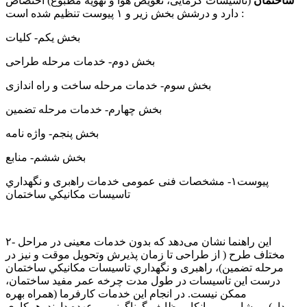
ﺳﺎﺧﺘﻤﺎﻥ
(ﺗﺎﺳﯿﺴﺎت گرمایی، تعویض هوا و تهویه مطبوع) اﺧﺘﺼﺎص
دارد و درﺷﺶ ﺑﺨﺶ زﯾﺮ و ۱ ﭘﯿﻮﺳﺖ ﺗﻨﻈﯿﻢ ﺷﺪه اﺳﺖ :
ﺑﺨﺶ ﯾﮑﻢ- ﮐﻠﯿﺎت
ﺑﺨﺶ دوم- ﺧﺪﻣﺎت ﻣﺮﺣﻠﻪ ﻃﺮاﺣﯽ
ﺑﺨﺶ ﺳﻮم- ﺧﺪﻣﺎت ﻣﺮﺣﻠﻪ ﺳﺎﺧﺖ و راه اﻧﺪازی
ﺑﺨﺶ ﭼﻬﺎرم- ﺧﺪﻣﺎت ﻣﺮﺣﻠﻪ ﺗﻀﻤﯿﻦ
ﺑﺨﺶ ﭘﻨﺠﻢ- واژه ﻧﺎﻣﻪ
ﺑﺨﺶ ﺷﺸﻢ- ﻣﻨﺎﺑﻊ
ﭘﯿﻮﺳﺖ۱- ﻣﺸﺨﺼﺎت فنی ﻋﻤﻮﻣﯽ ﺧﺪﻣﺎت راﻫبری و ﻧﮕﻬﺪﺍﺭﻱ
ﺗﺎﺳﻴﺴﺎﺕ ﻣﻜﺎﻧﻴﻜﻲ ﺳﺎﺧﺘﻤﺎﻥ
۲- اﯾﻦ راﻫﻨﻤﺎ ﻧﺸﺎن ﻣﯽدﻫﺪ ﮐﻪ ﺑﺪون ﺧﺪﻣﺎت ﻣﻌﯿﻨﯽ در ﻣﺮاﺣﻞ
ﻣﺨﺘﻠف ﻃﺮح ( از ﻃﺮاﺣﯽ ﺗﺎ زﻣﺎن ﭘﺬﯾﺮش وﺗﺤﻮﯾﻞ ﻣﻮﻗﺖ و نیز در
مرحله تضمین)، راﻫﺒﺮی و ﻧﮕﻬﺪﺍﺭﻱ ﺗﺎﺳﻴﺴﺎﺕ ﻣﻜﺎﻧﻴﻜﻲ ﺳﺎﺧﺘﻤﺎﻥ
درﺳﺖ اﯾﻦ ﺗﺎﺳﯿﺴﺎت در ﻃﻮل ﻣﺪت ﭼﺮﺧﻪ عمر مفید ساختمان،
ممکن نیست. در انجام این ﺧﺪﻣﺎت ﮐﺎرﻓﺮﻣﺎ (ﻫﻤﺮاه ﺑﻬﺮه
ﺑﺮدار)، مشاور و پیمانکار وظایف گوناگونی بر عهده دارند. همکاری