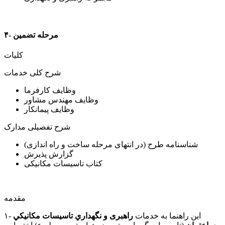
۴- مرحله تضمین
کلیات
شرح کلی خدمات
وظایف کارفرما
وظایف مهندس مشاور
وظایف پیمانکار
شرح تفصیلی مدارک
شناسنامه طرح (در انتهای مرحله ساخت و راه اندازی)
گزارش پذیرش
کتاب تاسیسات مکانیکی
مقدمه
۱- اﯾﻦ راﻫﻨﻤﺎ ﺑﻪ ﺧﺪﻣﺎت
راﻫﺒﺮی و ﻧﮕﻬﺪﺍﺭﻱ ﺗﺎﺳﻴﺴﺎﺕ ﻣﻜﺎﻧﻴﻜﻲ