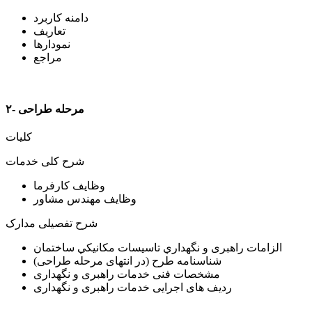
دامنه کاربرد
تعاریف
نمودارها
مراجع
۲- مرحله طراحی
کلیات
شرح کلی خدمات
وظایف کارفرما
وظایف مهندس مشاور
شرح تفصیلی مدارک
الزامات راهبری و ﻧﮕﻬﺪﺍﺭﻱ ﺗﺎﺳﻴﺴﺎﺕ ﻣﻜﺎﻧﻴﻜﻲ ﺳﺎﺧﺘﻤﺎﻥ
شناسنامه طرح (در انتهای مرحله طراحی)
مشخصات فنی خدمات راهبری و نگهداری
ردیف های اجرایی خدمات راهبری و نگهداری