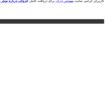
کاربران گرامی سایت
مهندس ایران
برای دریافت کامل
جزواتی درباره بویلر ها( lers