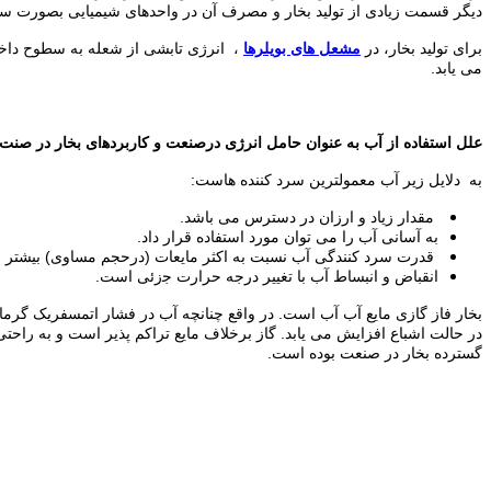
دﯾﮕﺮ ﻗﺴﻤﺖ زﯾﺎدی از ﺗﻮﻟﯿﺪ ﺑﺨﺎر و ﻣﺼﺮف آن در واﺣﺪﻫﺎی ﺷﯿﻤﯿﺎﯾﯽ ﺑﺼﻮرت ﺳﯿ
ﺑﺮای ﺗﻮﻟﯿﺪ ﺑﺨﺎر، در
ﻣﺸﻌﻞ ﻫﺎی ﺑﻮﯾﻠﺮﻫﺎ
، انرژی تاﺑﺸﯽ از ﺷﻌﻠﻪ ﺑﻪ ﺳﻄﻮح داﺧﻠﯽ 
می یابد.
ﻋﻠﻞ اﺳﺘﻔﺎده از آب ﺑﻪ ﻋﻨﻮان ﺣﺎﻣﻞ اﻧﺮژی درﺻﻨﻌﺖ و ﮐﺎرﺑﺮدﻫای ﺑﺨﺎر در ﺻﻨﺖ.
ﺑﻪ دﻻﯾﻞ زﯾﺮ آب ﻣﻌﻤﻮﻟﺘﺮﯾﻦ ﺳﺮد ﮐﻨﻨﺪه ﻫﺎست:
ﻣﻘﺪار زﯾﺎد و ارزان در دﺳﺘﺮس ﻣﯽ ﺑﺎشد.
ﺑﻪ آﺳﺎﻧﯽ آب را ﻣﯽ ﺗﻮان ﻣﻮرد اﺳﺘﻔﺎده ﻗﺮار داد.
ﻗﺪرت ﺳﺮد ﮐﻨﻨﺪﮔﯽ آب ﻧﺴﺒﺖ ﺑﻪ اﮐﺜﺮ ﻣﺎﯾﻌﺎت (درﺣﺠﻢ ﻣﺴﺎوی) ﺑﯿﺸﺘﺮ
اﻧﻘﺒﺎض و اﻧﺒﺴﺎط آب ﺑﺎ ﺗﻐﯿﯿﺮ درﺟﻪ ﺣﺮارت ﺟزئی است.
در حالت اشباع افزایش می یابد. گاز برخلاف مایع تراکم پذیر است و به راحتی 
گسترده بخار در صنعت بوده است.