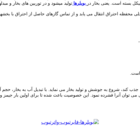
ﮑﻞ ﺑﺴﺘﻪ اﺳﺖ. ﯾﻌﻨﯽ ﺑﺨﺎر در
ﺑﻮﯾﻠﺮﻫﺎ
ﺗﻮﻟﯿﺪ ﻣﯿﺸﻮد و در ﺗﻮرﺑﯿﻦ ﻫﺎی ﺑﺨﺎر و ﻣﺒ
ﻣﺤﻔﻈﻪ اﺣﺘﺮاق اﻧﺘﻘﺎل ﻣﯽ ﯾﺎﺑﺪ و از ﺗﻤﺎس ﮔﺎزﻫﺎی ﺣﺎﺻﻞ از اﺣﺘﺮاق ﺑﺎ ﺑﺨﺸﻬﺎی دﯾ
 اﺳت.
می توان آنرا فشرده نمود. این خصوصیت باعث شده تا برای اولین بار جیمز وات ا