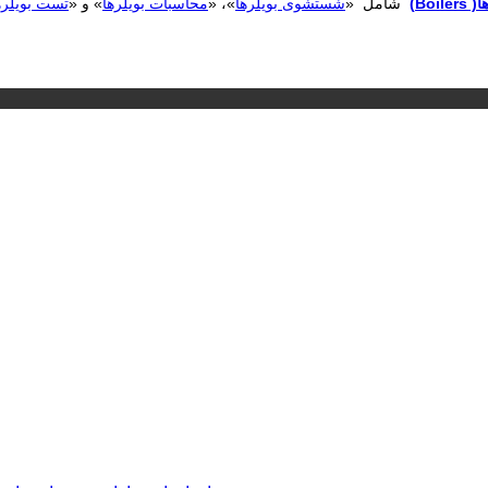
Boi)
شامل «
شستشوی بویلرها
»، «
محاسبات بویلرها
» و «
تست بویلره