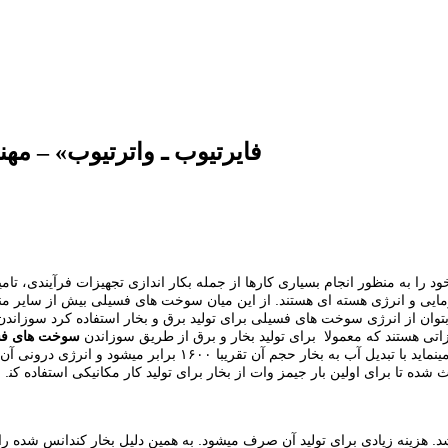
جزواتی درباره بویلر ها ( Boilers) «فایرتیوب ـ واتر
ﺧﻮد را ﺑﻪ ﻣﻨﻈﻮر اﻧﺠﺎم ﺑﺴﯿﺎری ﮐﺎرﻫﺎ از ﺟﻤﻠﻪ بکار اندازی تجهیزات فرآیندی، ﺗﺎﻣ
ایی و انرژی هسته ای هستند. از این میان سوخت های فسیلی بیش از سایر مناب
 ﺑﺘﻮان از اﻧﺮژی ﺳﻮﺧﺖ ﻫﺎی ﻓﺴﯿﻠﯽ ﺑﺮای ﺗﻮﻟﯿﺪ ﺑﺮق و ﺑﺨﺎر اﺳﺘﻔﺎده ﮐﺮد ﺳﻮزاﻧ
اﺗﯽ ﻫﺴﺘﻨﺪ ﮐﻪ ﻣﻌﻤﻮﻻ ﺑﺮای ﺗﻮﻟﯿﺪ ﺑﺨﺎر و ﺑﺮق از ﻃﺮﯾﻖ ﺳﻮزاﻧﺪن
ﺳﻮﺧﺖ ﻫﺎی ﻓ
ﺷﺪه ﺗﺎ ﺑﺮای اوﻟﯿﻦ ﺑﺎر ﺟﯿﻤﺰ وات از ﺑﺨﺎر ﺑﺮای ﺗﻮﻟﯿﺪ ﮐﺎر ﻣﮑﺎﻧﯿﮑﯽ اﺳﺘﻔﺎده ﮐﻨ
 ﺑﺎﺷﺪ. ﻫﺰﯾﻨﻪ زﯾﺎدی ﺑﺮای ﺗﻮﻟﯿﺪ آن ﺻﺮف ﻣﯿﺸﻮد. ﺑﻪ ﻫﻤﯿﻦ دﻟﯿﻞ ﺑﺨﺎر ﮐﻨﺪاﻧﺲ ﺷﺪه ر