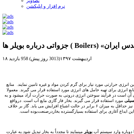
تصاویر
نرم افزار و اپلیکشن
تیوب» – مهندس ایران
۱۸ اردیبهشت ۱۳۹۷(3013 روز پیش)
958 بازدید
ﯿﻦ اﻧﺮژی ﺣﺮارﺗﯽ ﻣﻮرد ﻧﯿﺎز ﺑﺮای ﮔﺮم ﮐﺮدن ﻣﻮاد و ﻏﯿﺮه ﺗﺎﻣﯿﻦ ﻧﻤﺎﯾﻨﺪ. ﻣﻨﺎﺑﻊ
ع انرژی برای تهیه حامل های انرژی مورد استفاده قرار می گیرند. ﻣﻌﻤﻮﻻ
ﺪن آن اﺳﺖ در ﻓﺮآﯾﻨﺪ ﺳﻮﺧﺘﻦ اﻧﺮژی دروﻧﯽ ﺑﻪ ﺻﻮرت ﺣﺮارت آزاد ﻣﯿﺸﻮد و ﺑﻪ
ﺴﯿﻠﯽ
ﻣﻮرد اﺳﺘﻔﺎده ﻗﺮار ﻣﯽ ﮔﯿﺮﻧﺪ. ﺑﺨﺎر ﻓﺎز ﮔﺎزی ﻣﺎﯾﻊ آب است. درواﻗﻊ
ﭼﻨﺎﻧﭽﻪ آب در ﻓﺸﺎر اﺗﻤﺴﻔﺮﯾﮏ ﮔﺮﻣﺎ ﺟﺬب ﮐﻨﺪ ﺷﺮوع ﺑﻪ ﺟﻮﺷﺶ و ﺗﻮﻟﯿﺪ ﺑﺨﺎر ﻣﯿﻨﻤﺎﯾﺪ ﺑﺎ ﺗﺒﺪﯾﻞ آب ﺑﻪ ﺑﺨﺎر ﺣﺠﻢ آن ﺗﻘﺮﯾﺒﺎ ۱۶۰۰ ﺑﺮاﺑﺮ ﻣﯿﺸﻮد و اﻧﺮژی درونی آن ﻧﯿﺰ ﺣﺪاﻗﻞ ﺑﻪ ﻣﯿﺰان ۶ ﺑﺮاﺑﺮ در ﺣﺎﻟﺖ اﺷﺒﺎع اﻓﺰاﯾﺶ ﻣﯽ ﯾﺎﺑد. ﮔﺎز ﺑﺮ ﺧﻼف
. اﯾﻦ اﺑﺪاع آﻏﺎزی ﺑﺮای اﺳﺘﻔﺎده ﺑﺴﯿﺎرﮔﺴﺘﺮده ﺑﺨﺎردرﺻﻨﻌﺖﺑﻮده است.
ا دوﺑﺎره وارد ﺳﯿﺴﺘﻢ آب
ﺑﻮﯾﻠﺮ
ﻣﯿﻨﻤﺎﯾﻨﺪ ﺗﺎ ﻣﺠﺪداٌ ﺑﻪ ﺑﺨﺎر ﺗﺒﺪﯾﻞ شود.به عبارت