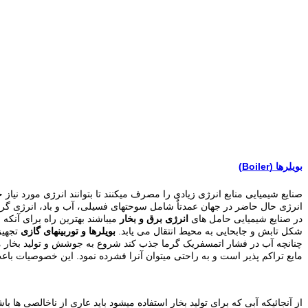
بویلرها (Boiler)
ﺻﻨﺎﯾﻊ ﺷﯿﻤﯿﺎﯾﯽ ﻣﻨﺎﺑﻊ اﻧﺮژی زﯾﺎدی را ﻣﺼﺮف ﻣﯿﮑﻨﻨﺪ ﺗﺎ ﺑﺘﻮاﻧﻨﺪ اﻧﺮژی ﻣﻮرد ﻧﯿﺎز 
اﻧﺮژی حال حاضر در جهان عمدتاٌ شامل سوحتهای فسیلی، آب و باد، انرژی گرم
در ﺻﻨﺎﯾﻊ ﺷﯿﻤﯿﺎﯾﯽ ﺣﺎﻣﻞ ﻫﺎی
اﻧﺮژی ﺑﺮق و ﺑﺨﺎر
ﻣﯿﺒﺎﺷﻨﺪ ﺑﻬﺘﺮﯾﻦ راه ﺑﺮای آﻧﮑﻪ
ﺷﮑﻞ ﺗﺎﺑﺶ و ﺟﺎﺑﺤﺎﯾﯽ ﺑﻪ ﻣﺤﯿﻂ اﻧﺘﻘﺎل ﻣﯽ ﯾﺎﺑﺪ.
بویلرها و ﺗﻮرﺑﯿﻨﻬﺎی ﮔﺎزی
ﺗﺠﻬﯿﺰ
ﻣﺎﯾﻊ ﺗﺮاﮐﻢ ﭘﺬﯾﺮ اﺳﺖ و ﺑﻪ راﺣﺘﯽ ﻣﯿﺘﻮان آﻧﺮا ﻓﺸﺮده ﻧﻤﻮد. اﯾﻦ ﺧﺼﻮﺻﯿﺎت ﺑﺎﻋﺚ 
از آﻧﺠﺎﺋﯿﮑﻪ آﺑﯽ ﮐﻪ ﺑﺮای ﺗﻮﻟﯿﺪ ﺑﺨﺎر اﺳﺘﻔﺎده ﻣﯿﺸﻮد ﺑﺎﯾﺪ ﻋﺎری از ﻧﺎﺧﺎﻟﺼﯽ ﻫﺎ