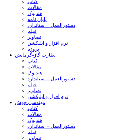
کتاب
مقالات
هندبوک
پایان نامه
دستورالعمل – استاندارد
فیلم
تصاویر
نرم افزار و اپلیکشن
پروژه
نظارت گاز-گرمایش
کتاب
مقالات
هندبوک
دستورالعمل – استاندارد
فیلم
تصاویر
نرم افزار و اپلیکشن
مهندسی جوش
کتاب
مقالات
هندبوک
دستورالعمل – استاندارد
فیلم
تصاویر