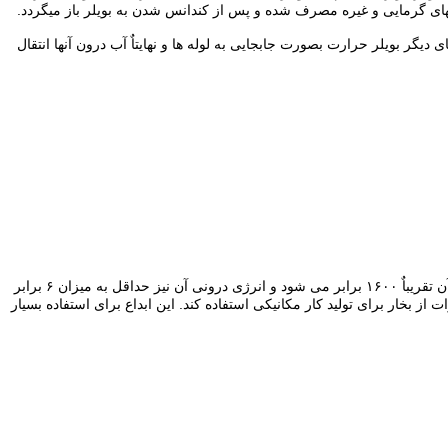
ﺪﻟﻬﺎی ﮔﺮﻣﺎﯾﯽ و ﻏﯿﺮه ﻣﺼﺮف ﺷﺪه و ﭘﺲ از ﮐﻨﺪاﻧﺲ ﺷﺪن ﺑﻪ ﺑﻮﯾﻠﺮ ﺑﺎز ﻣﯿﮕﺮدد.
ﮕﺮ ﺑﻮﯾﻠﺮ ﺣﺮارت ﺑﺼﻮرت ﺟﺎﺑﺠﺎﯾﯽ ﺑﻪ ﻟﻮﻟﻪ ﻫﺎ و ﻧﻬﺎﯾﺘﺎٌ آب درون آنها انتقال
بخار فاز گازی مایع آب آب است. در واقع چنانچه آب در فشار اتمسفریک گرما جذب کند، شروع به جوشش و تولید بخار می نماید. با تبدیل آب به بخار، حجم آن تقریباٌ ۱۶۰۰ برابر می شود و انرژی درونی آن نیز حداقل به میزان ۶ برابر
ز بخار برای تولید کار مکانیکی استفاده کند. این ابداع برای استفاده بسیار