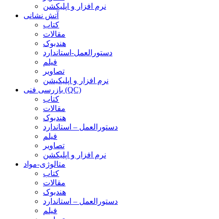
نرم افزار و اپلیکشن
آتش نشانی
کتاب
مقالات
هندبوک
دستورالعمل-استاندارد
فیلم
تصاویر
نرم افزار و اپلیکیشن
بازرسی فنی (QC)
کتاب
مقالات
هندبوک
دستورالعمل – استاندارد
فیلم
تصاویر
نرم افزار و اپلیکشن
متالوژی-مواد
کتاب
مقالات
هندبوک
دستورالعمل – استاندارد
فیلم