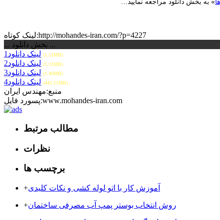
ا
» به بخش دانلود مراجعه نمایید…
لینک کوتاه:http://mohandes-iran.com/?p=4227
... بخش دانلود ...
لینک دانلود1
(1.51MB)
لینک دانلود2
(1.31MB)
لینک دانلود3
(1.40MB)
لینک دانلود4
(443.21MB)
منبع:مهندس ایران
پسورد فایل:www.mohandes-iran.com
مطالب مرتبط
نظرات
برچسب ها
آموزش کار با اتو لوله کشی و نکات کلیدی
+
روش انتخاب بوستر پمپ آب مصرفی ساختمان
+