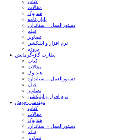
کتاب
مقالات
هندبوک
پایان نامه
دستورالعمل – استاندارد
فیلم
تصاویر
نرم افزار و اپلیکشن
پروژه
نظارت گاز-گرمایش
کتاب
مقالات
هندبوک
دستورالعمل – استاندارد
فیلم
تصاویر
نرم افزار و اپلیکشن
مهندسی جوش
کتاب
مقالات
هندبوک
دستورالعمل – استاندارد
فیلم
تصاویر