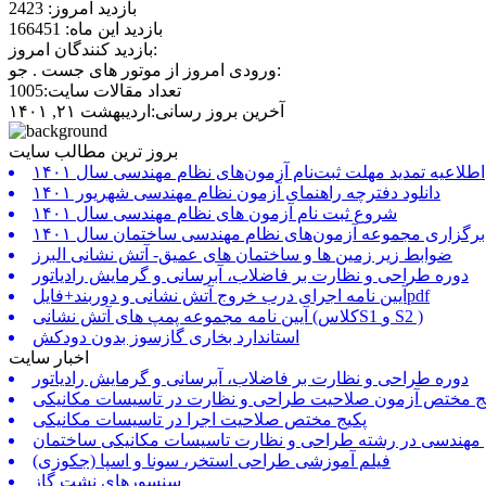
بازدید امروز: 2423
بازدید این ماه: 166451
بازدید کنندگان امروز:
ورودی امروز از موتور های جست . جو:
تعداد مقالات سایت:1005
آخرین بروز رسانی:اردیبهشت ۲۱, ۱۴۰۱
بروز ترین مطالب سایت
اطلاعیه تمدید مهلت ثبت‌نام آزمون‌های نظام مهندسی سال ۱۴۰۱
دانلود دفترچه راهنمای آزمون نظام مهندسی شهریور ۱۴۰۱
شروع ثبت نام آزمون های نظام مهندسی سال ۱۴۰۱
برگزاری مجموعه آزمون‌های نظام مهندسی ساختمان سال ۱۴۰۱
ضوابط زیر زمین ها و ساختمان های عمیق- آتش نشانی البرز
دوره طراحی و نظارت بر فاضلاب، آبرسانی و گرمایش رادیاتور
آیین نامه اجرای درب خروج آتش نشانی و دوربند+فایلpdf
آیین نامه مجموعه پمپ های آتش نشانی (کلاسS1 و S2 )
استاندارد بخاری گازسوز بدون دودکش
اخبار سایت
دوره طراحی و نظارت بر فاضلاب، آبرسانی و گرمایش رادیاتور
ج مختص آزمون صلاحیت طراحی و نظارت در تاسیسات مکانیکی
پکیج مختص صلاحیت اجرا در تاسیسات مکانیکی
 مهندسی در رشته طراحی و نظارت تاسیسات مکانیکی ساختمان
فیلم آموزشی طراحی استخر، سونا و اسپا (جکوزی)
سنسورهای نشت گاز