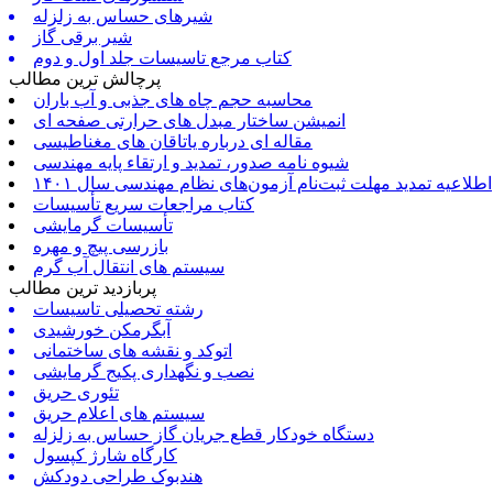
شیرهای حساس به زلزله
شیر برقی گاز
کتاب مرجع تاسیسات جلد اول و دوم
پرچالش ترین مطالب
محاسبه حجم چاه های جذبی و آب باران
انمیشن ساختار مبدل های حرارتی صفحه ای
مقاله ای درباره یاتاقان های مغناطیسی
شیوه نامه صدور، تمدید و ارتقاء پایه مهندسی
اطلاعیه تمدید مهلت ثبت‌نام آزمون‌های نظام مهندسی سال ۱۴۰۱
کتاب مراجعات سریع تأسیسات
تأسیسات گرمایشی
بازرسی پیچ و مهره
سیستم های انتقال آب گرم
پربازدید ترین مطالب
رشته تحصیلی تاسیسات
آبگرمکن خورشیدی
اتوکد و نقشه های ساختمانی
نصب و نگهداری پکیج گرمایشی
تئوری حریق
سیستم های اعلام حریق
دستگاه خودکار قطع جریان گاز حساس به زلزله
کارگاه شارژ کپسول
هندبوک طراحی دودکش