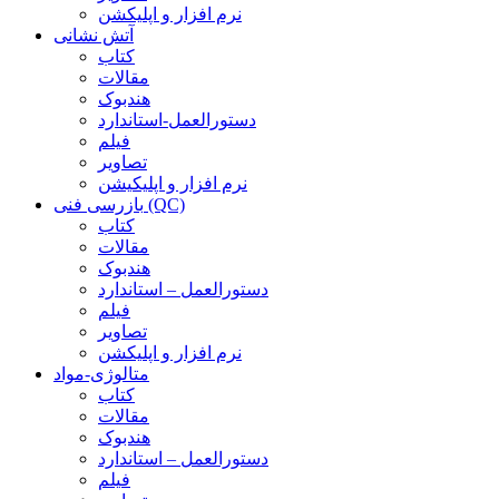
نرم افزار و اپلیکشن
آتش نشانی
کتاب
مقالات
هندبوک
دستورالعمل-استاندارد
فیلم
تصاویر
نرم افزار و اپلیکیشن
بازرسی فنی (QC)
کتاب
مقالات
هندبوک
دستورالعمل – استاندارد
فیلم
تصاویر
نرم افزار و اپلیکشن
متالوژی-مواد
کتاب
مقالات
هندبوک
دستورالعمل – استاندارد
فیلم