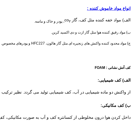
انواع مواد خاموش کننده :
الف) مواد خفه کننده مثل کف، گاز co
۲، پودر و خاک و ماسه.
ب) مواد رقیق کننده هوا مثل گاز ازت و دی اکسید کربن.
ج) مواد محدود کننده واکنش های زنجیره ای مثل گاز هالون، HFC227 و پودرهای مخصوص.
کف آتش نشانی : FOAM
الف) کف شیمیایی:
از واکنش دو ماده شیمیایی در آب، کف شیمیایی تولید می گردد. نظیر ترکیب س
ب) کف مکانیکی:
داخل کردن هوا درون مخلوطی از کنسانتره کف و آب به صورت مکانیکی، کف 