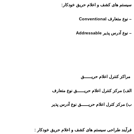
سیستم های کشف و اعلام حریق خودکار:
– نوع متعارف Conventional
– نوع آدرس پذیر Addressable
ﻣﺮاﮐﺰ ﮐﻨﺘﺮل اﻋﻼم ﺣﺮﯾــــــﻖ
الف) ﻣﺮﮐﺰ ﮐﻨﺘﺮل اﻋﻼم ﺣﺮﯾــــــﻖ ﻧﻮع متعارف
ب) ﻣﺮﮐﺰ ﮐﺘﺮل اﻋﻼم ﺣﺮﯾــــــﻖ ﻧﻮع آدرس ﭘﺬﯾﺮ
ﻓﺮآﯾﻨﺪ ﻃﺮاﺣﯽ سیستم های کشف و اعلام حریق ﺧﻮدﮐﺎر :