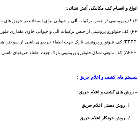
انواع و اقسام کف مکانیکی آتش نشانی:
P) ﮐﻒ ﭘﺮوﺗﺌﯿﻨﯽ از ﺟﻨﺲ ﺗﺮﮐﯿﺒﺎت آﻟﯽ و ﺣﯿﻮاﻧﯽ ﺑﺮای اﺳﺘﻔﺎده در ﺣﺮﯾﻖ ﻫﺎی ﻧﺎﺷﯽ از ﺳﻮﺧﺘﻦ ﻫﯿﺪروﮐﺮوﮐﺮﺑن ﻫﺎ ﺑﺎ ﻗﺪرت ﺗﻮﺳﻌﻪ اﻧﺒﺴﺎط ﮐﻢ ﺑﻪ ﺻﻮرت ﺳﻪ درﺻﺪ و ﺷﺶ در ﺻﺪ .
FP) ﮐﻒ ﻓﻠﻮﺋﻮرو ﭘﺮوﺗﺌﯿﻨﯽ از ﺟﻨﺲ ﺗﺮﮐﯿﺒﺎت آﻟﯽ و ﺣﯿﻮاﻧﯽ ﺣﺎوی ﻣﻘﺪاری ﻓﻠﻮرﯾﻦ ﺑﺮای اﺳﺘﻔﺎده ﺟﻬﺖ اﻃﻔﺎء ﺣﺮﯾﻘﻬﺎی ﻧﺎﺷﯽ از ﺳﻮﺧﺘﻦ ﻫﯿﺪروﮐﺮﺑﻨﻬﺎ ﺑﺎ ﻗﺪرت ﺗﻮﺳﻌﻪ اﻧﺒﺴﺎط ﮐﻢ در دو وﺿﻌﯿﺖ ﺳﻪ و ﺷﺶ در ﺻﺪ.
FFFP) ﮐﻒ ﻓﻠﻮﺋﻮرو ﭘﺮوﺗﺌﯿﻨﯽ ﻧﺎزک ﺟﻬﺖ اﻃﻔﺎء ﺣﺮﯾﻘﻬﺎی ﻧﺎﺷﯽ از ﺳﻮﺧﺘﻦ ﻫﯿﺪروﮐﺮﺑﻦ ﻫﺎ ﺑﺎ ﻗﺪرت اﻧﺒﺴﺎط ﻣﺘﻮﺳﻂ.
AFFF) ﮐﻒ ﻣﺎﯾﻌﯽ ﺷﮑﻞ ﻓﻠﻮﺋﻮرو ﭘﺮوﺗﺌﯿﻨﯽ ﻧﺎزک ﺟﻬﺖ اﻃﻔﺎء ﺣﺮﯾﻘﻬﺎی ﻧﺎﺷﯽ از ﻫﯿﺪروﮐﺮﺑﻦ ﻫﺎ و ﺣﻼﻟﻬﺎی نفتی با قدرت انبساط کم، متوسط، زیاد صورت می گیرد.
سیستم های کشف و اعلام حریق
:
– روش های کشف و اعلام حریق:
روش دستی اعلام حریق
روش خودکار اعلام حریق