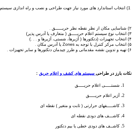
1) اﻧﺘﺨﺎب اﺳﺘﺎﻧﺪارد ﻫﺎی ﻣﻮرد ﻧﯿﺎز ﺟﻬﺖ ﻃﺮاﺣﯽ و ﻧﺼﺐ و راه اﻧﺪازی ﺳﯿﺴﺘﻢ و ﻧﮕﻬﺪاری و ﺳﺮوﯾﺲ آن :
۲) ﺷﻨﺎﺳﺎﯾﯽ ﻣﮑﺎن از ﻧﻈﺮ ﻧﻘﻄﻪ ﻧﻈﺮ ﺣﺮﯾــــــﻖ .
۳) اﻧﺘﺨﺎب ﻧﻮع ﺳﯿﺴﺘﻢ اﻋﻼم ﺣﺮﯾـــــﻖ ( ﻣﺘﻌﺎرف ﯾﺎ آدرس ﭘﺬﯾﺮ)
۴) اﻧﺘﺨﺎب ﺗﺠﻬﯿﺰات (دﺗﮑﺘﻮرﻫﺎ ( آژﯾﺮﻫﺎ، ﺷﺴﺘﯽ، آژیرﻫﺎ و . . .)
۵) اﻧﺘﺨﺎب ﻣﺮﮐﺰ ﮐﻨﺘﺮل ﺑﺎ ﺗﻮﺟﻪ ﺑﻪ Zones ﯾﺎ آدرس ﻣﮑﺎن .
۶) ﺗﻬﯿﻪ و ﺗﺪوﯾﻦ ﻧﻘﺸﻪ ﻣﻘﺪﻣﺎﺗﯽ و ﻃﺮز ﭼﯿﺪﻣﺎن دﺗﮑﺘﻮرﻫﺎ و ﺳﺎﯾﺮ ﺗﺠﻬﯿﺰات .
ﻧﮑﺎت ﺑﺎرز در ﻃﺮاﺣﯽ
سیستم های کشف و اعلام حریق
:
ﺷﺴﺘـــــﯽ اﻋﻼم ﺣﺮﯾـــــﻖ
آژﯾﺮ اﻋﻼم ﺣﺮﯾـــــﻖ
ﮐﺎﺷـــــﻔﻬﺎی ﺣﺮارﺗﯽ ( ﺛﺎﺑﺖ و ﻣﺘﻐﯿﺮ ) ﻧﻘﻄﻪ ای
ﮐﺎﺷـــﻒ ﻫﺎی دودی ﻧﻘﻄﻪ ای
ﮐﺎﺷــﻒ ﻫﺎی دودی ﺧﻄﯽ ﯾﺎ ﺑﯿﻢ دﺗﮑﺘﻮر